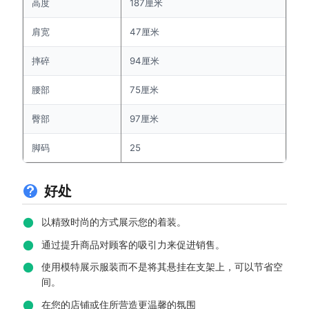
高度
187厘米
肩宽
47厘米
摔碎
94厘米
腰部
75厘米
臀部
97厘米
脚码
25
好处
以精致时尚的方式展示您的着装。
通过提升商品对顾客的吸引力来促进销售。
使用模特展示服装而不是将其悬挂在支架上，可以节省空
间。
在您的店铺或住所营造更温馨的氛围