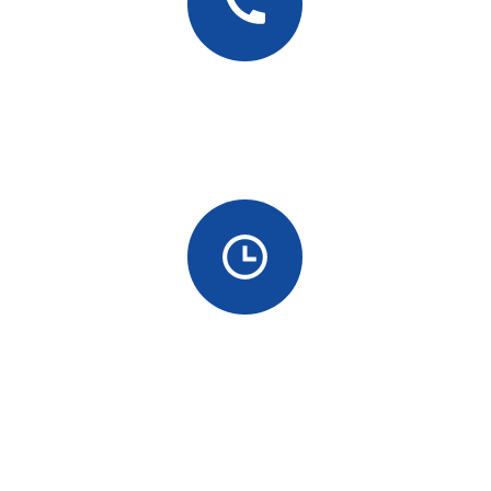
Puhelin
+86 18666867963
Tunnit
7*24 tuntia