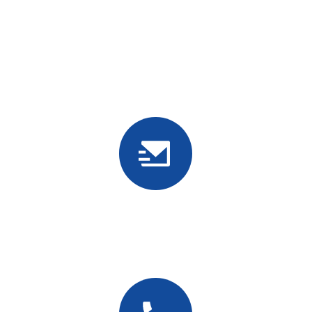
Osoite
Guangdong Huizhou Longmen 07 -tehdasrakennus,
Longmenhongin teollisuusalue, Huizhoun teollisuuden
siirtoteollisuuspuisto, Longchengin katu
Sähköposti
info@oepins.com