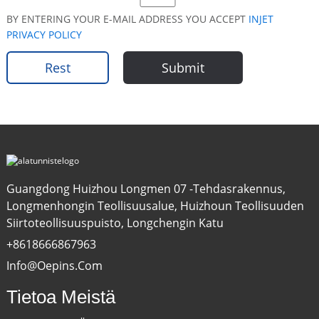
BY ENTERING YOUR E-MAIL ADDRESS YOU ACCEPT
INJET
PRIVACY POLICY
Rest
Submit
Guangdong Huizhou Longmen 07 -tehdasrakennus,
Longmenhongin Teollisuusalue, Huizhoun Teollisuuden
Siirtoteollisuuspuisto, Longchengin Katu
+8618666867963
Info@oepins.com
Tietoa Meistä