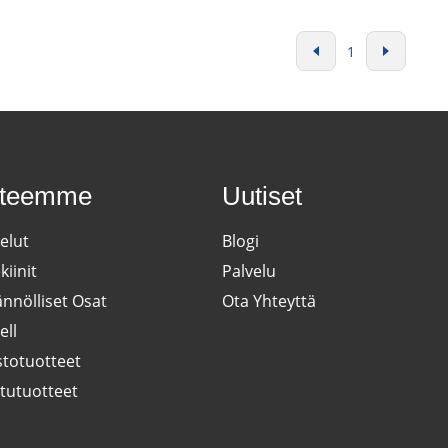
tuotantoprosessejaan.
1
tteemme
Uutiset
elut
Blogi
iinit
Palvelu
nnölliset Osat
Ota Yhteyttä
ell
istotuotteet
itutuotteet