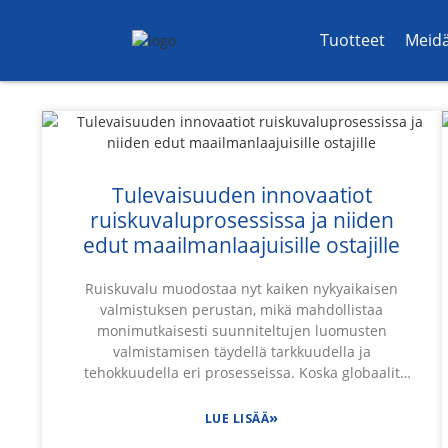
Tuotteet
Meid
Tulevaisuuden innovaatiot
ruiskuvaluprosessissa ja niiden
edut maailmanlaajuisille ostajille
Ruiskuvalu muodostaa nyt kaiken nykyaikaisen
valmistuksen perustan, mikä mahdollistaa
monimutkaisesti suunniteltujen luomusten
valmistamisen täydellä tarkkuudella ja
tehokkuudella eri prosesseissa. Koska globaalit
markkinat vaativat yhä enemmän erittäin
innovatiivisia, kustannustehokkaita ratkaisuja,
»
LUE LISÄÄ
uudet maailmanluokan innovaatiot ovat