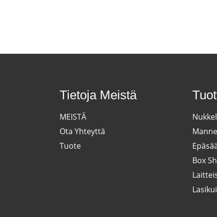
Tietoja Meistä
Tuo
MEISTÄ
Nukkel
Ota Yhteyttä
Mannek
Tuote
Epäsää
Box Sh
Laitte
Lasiku