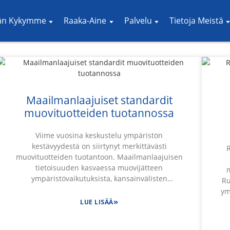
än Kykymme
Raaka-Aine
Palvelu
Tietoja Meistä
Maailmanlaajuiset standardit
muovituotteiden tuotannossa
Viime vuosina keskustelu ympäristön
kestävyydestä on siirtynyt merkittävästi
muovituotteiden tuotantoon. Maailmanlaajuisen
tietoisuuden kasvaessa muovijätteen
ympäristövaikutuksista, kansainvälisten
Ru
standardien luominen valmistusprosessissa ei ole
ym
koskaan ollut kriittisempaa. Näiden standardien
»
LUE LISÄÄ
ymmärtäminen ei ainoastaan ​​edistä teollisuuden
vastuullisuutta, vaan myös rohkaisee innovaatioita