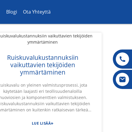
Blogi
Ota Yhteyttä
Ruiskuvalukustannuksiin
vaikuttavien tekijöiden
ymmärtäminen
Ruiskuvalu on yleinen valmistusprosessi, jota
käytetään laajasti eri teollisuudenaloilla
muoviosien ja komponenttien valmistukseen.
iskuvalukustannuksiin vaikuttavien tekijöiden
märtäminen on kuitenkin ratkaisevan tärkeää
yrityksille, jotka haluavat optimoida
tuotantobudjettinsa ja parantaa
»
LUE LISÄÄ
kannattavuuttaan. Materiaalivalinnasta