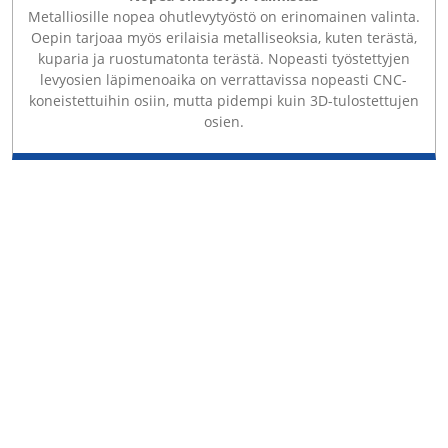
Metalliosille nopea ohutlevytyöstö on erinomainen valinta.
Oepin tarjoaa myös erilaisia ​​metalliseoksia, kuten terästä,
kuparia ja ruostumatonta terästä. Nopeasti työstettyjen
levyosien läpimenoaika on verrattavissa nopeasti CNC-
koneistettuihin osiin, mutta pidempi kuin 3D-tulostettujen
osien.
Suunnittelu- ja nopeat mittatilaustyönä tehdyt
muovauspalvelumme auttavat projektiasi
käynnistymään nopeasti ja nopeasti
tuotantolaatuisilla osilla. Edulliset työkalut, ei
vähimmäisvaatimuksia ja kymmenet materiaali- ja
viimeistelyvaihtoehdot mahdollistavat tuotteesi