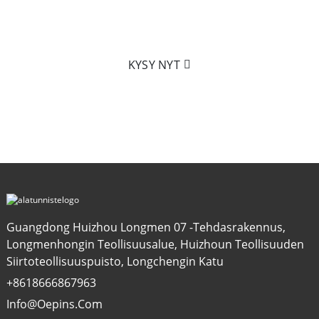
nopean validoinnin ja muokkaamisen
suunnitelmasi mukaan.
KYSY NYT
Guangdong Huizhou Longmen 07 -tehdasrakennus,
Longmenhongin Teollisuusalue, Huizhoun Teollisuuden
Siirtoteollisuuspuisto, Longchengin Katu
+8618666867963
Info@oepins.com