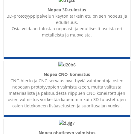
Nopea 3D-tulostus
3D-prototyyppipalvelun käytön tärkein etu on sen nopeus ja
edullisuus.
Osia voidaan tulostaa nopeasti ja edullisesti useista eri
metalleista ja muoveista.
Nopea
CNC-
koneistus
CNC-hierto ja CNC-sorvaus ovat hyviä vaihtoehtoja osien
nopeaan prototyyppien valmistukseen, mutta valitusta
materiaalista ja paksuudesta riippuen CNC-koneistettujen
osien valmistus voi kestää kauemmin kuin 3D-tulostettujen
osien tietokoneen lisäasetusten ja suoritusajan vuoksi.
Nopea ohutlevyn valmistus