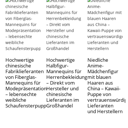
Hochwertige
Hochwertige
Niedliche
chinesische
Halbfigur-
Anime-
Fabriklieferanten
Mannequins für
Mädchenfigur
von Fiberglas-
Herrenbekleidung
mit blauen
Mannequins für
– Direkt vom
Haaren aus
Modepräsentationen
Hersteller und
China – Kawaii-
– lebensechte
chinesische
Puppe von
weibliche
Lieferanten im
vertrauenswürdig
Schaufensterpuppen
Großhandel
Lieferanten
und Herstellern