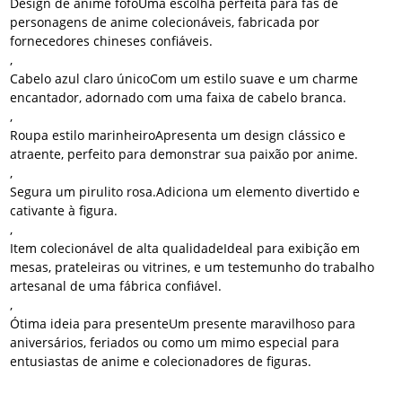
Design de anime fofo
Uma escolha perfeita para fãs de
personagens de anime colecionáveis, fabricada por
fornecedores chineses confiáveis.
,
Cabelo azul claro único
Com um estilo suave e um charme
encantador, adornado com uma faixa de cabelo branca.
,
Roupa estilo marinheiro
Apresenta um design clássico e
atraente, perfeito para demonstrar sua paixão por anime.
,
Segura um pirulito rosa.
Adiciona um elemento divertido e
cativante à figura.
,
Item colecionável de alta qualidade
Ideal para exibição em
mesas, prateleiras ou vitrines, e um testemunho do trabalho
artesanal de uma fábrica confiável.
,
Ótima ideia para presente
Um presente maravilhoso para
aniversários, feriados ou como um mimo especial para
entusiastas de anime e colecionadores de figuras.