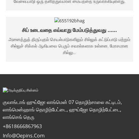
வேலைப்பாடு ஒரு தனித்துவமான மையத்தை உருவாக்கியுள்ளது.
சிப் உடைவதை எவ்வாறு மேம்படுத்துவது ......
அனைத்துத் திருப்புதல் செயல்பாடுகளிலும் சில்லுக் கட்டுப்பாடு மற்றும்
சில்லுச் சிக்கல் ஆகியவை பெரும் சவால்களாக உள்ளன. மோசமான
சில்லு...
குவாங்டாங் ஹுய்ஜோ லாங்மென் 07 தொழிற்சாலை கட்டிடம்,
லாங்மென்ஹாங் தொழிற்பேட்டை, ஹுய்ஜோ தொழிற்பேட்டை,
லாங்செங் தெரு
+8618666867963
Info@oepins.com