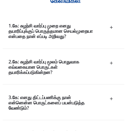
கேள்விகள்
1.கே: சுழற்சி வார்ப்பு முறை எனது
+
தயாரிப்புக்குப் பொருத்தமான செயல்முறையா
என்பதை நான் எப்படி அறிவது?
2.கே: சுழற்சி வார்ப்பு மூலம் பொதுவாக
+
எவ்வகையான பொருட்கள்
தயாரிக்கப்படுகின்றன?
3.கே: எனது திட்டப்பணிக்கு நான்
+
என்னென்ன பொருட்களைப் பயன்படுத்த
வேண்டும்?