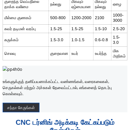
குறைந்த வெப்பநிலை
மிகவும்
மிகவும்
நல்லது
ஏழை
தாக்க வலிமை
ஏழ்மையான
நல்லது
1000-
மீள்மை குணகம்
500-800
1200-2000
2100
3000
சுவர் தடிமன் வரம்பு
1.5-25
1.5-25
1.5-10
2.5-20
1.5-
சுருக்கம்
1.5-3.0
1.0-1.5
0.6-0.8
3.0
மிக
செலவு
குறைவான
உயர்
உயர்ந்த
அதிகம்
உங்களுக்குத் தனிப்பயனாக்கப்பட்ட வண்ணங்கள், வரைகலைகள்,
செருகல்கள் மற்றும் அச்சுகள் தேவைப்பட்டால், எங்களைத் தொடர்பு
கொள்ளவும்.
சந்தா சேருங்கள்
CNC டர்னிங் அடிக்கடி கேட்கப்படும்