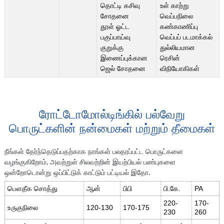
தொட்டி கசிவு
உள் காற்று
சோதனை
வெப்பநிலை
தூள் ஓட்ட
கண்காணிப்பு
பகுப்பாய்வு
வெப்பப் படமாக்கல்
குறுக்கு
துல்லியமான
இணைப்புக்கான
ரெசின்
ஜெல் சோதனை
விநியோகிகள்
ரோட்டோமோல்டிங்கில் பல்வேறு
பொருட்களின் நன்மைகள் மற்றும் தீமைகள்
நீங்கள் தேர்ந்தெடுப்பதற்காக நாங்கள் பலதரப்பட்ட பொருட்களை
வழங்குகிறோம், அவற்றுள் சிலவற்றின் இயற்பியல் பண்புகளை
ஒன்றோடொன்று ஒப்பிட்டுக் காட்டும் பட்டியல் இதோ.
பௌதீக சொத்து
ஆன்
பிபி
பி.கே.
PA
220-
170-
உருகுநிலை
120-130
170-175
230
260