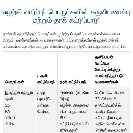
சுழற்சி வார்ப்புப் பொருட்களின் கருவியமைப்பு
மற்றும் தரக் கட்டுப்பாடு
நாங்கள் தயாரிக்கும் பொருட்கள் முற்றிலும் தனிப்பயனாக்கக்கூடியவை.
மேலும், வண்ணங்கள், வரைகலைகள், உட்பொருத்தங்கள் முதல் அச்சுப்
பூச்சுகள் வரை அனைத்தும் உங்கள் விருப்பத்திற்கேற்ப வடிவமைக்கப்படும்.
தனிப்பயன்
ரோட்டோ
மோல்டிங்கிற்குப்
கருவி
பயன்படுத்தப்படும்
பொருட்கள்
கட்டுப்பாடு
தரக் கட்டுப்பாடு
உபகரணங்கள்
இருந்தபோதிலும்
முழு
சிஎம்எம்- (ஃபாரோ
பெரிய அளவிலான
ஆன்
பராமரிப்பு
பிரிவு)
3D பிரிண்டர்
பிபி
உள்ளக
வீழ்ச்சி சோதனை
சாலிட்வொர்க்ஸ்
PA
சேமிப்பு
சியர் பகுப்பாய்வு
பாலியூரிதேன்
பிவிசி
PLC
ஃபோம் நிரப்புதல்
பி.கே.
கட்டுப்படுத்தப்பட்ட
அதிக செறிவுள்ள
எரிபொருள்
ரெசின் கலவைகள்