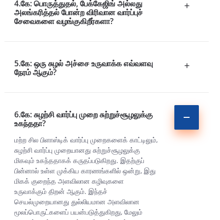
4.கே: பொருத்துதல், பேக்கேஜிங் அல்லது
+
அலங்கரித்தல் போன்ற விரிவான வார்ப்புச்
சேவைகளை வழங்குகிறீர்களா?
5.கே: ஒரு சுழல் அச்சை உருவாக்க எவ்வளவு
+
நேரம் ஆகும்?
6.கே: சுழற்சி வார்ப்பு முறை சுற்றுச்சூழலுக்கு
உகந்ததா?
மற்ற சில பிளாஸ்டிக் வார்ப்பு முறைகளைக் காட்டிலும்,
சுழற்சி வார்ப்பு முறையானது சுற்றுச்சூழலுக்கு
மிகவும் உகந்ததாகக் கருதப்படுகிறது. இதற்குப்
பின்னால் உள்ள முக்கிய காரணங்களில் ஒன்று, இது
மிகக் குறைந்த அளவிலான கழிவுகளை
உருவாக்கும் திறன் ஆகும். இந்தச்
செயல்முறையானது துல்லியமான அளவிலான
மூலப்பொருட்களைப் பயன்படுத்துகிறது, மேலும்