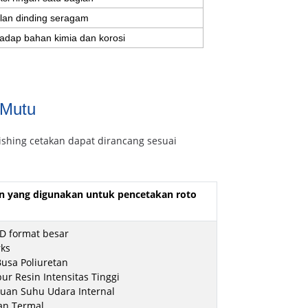
lan dinding seragam
adap bahan kimia dan korosi
 Mutu
nishing cetakan dapat dirancang sesuai
an yang digunakan untuk pencetakan roto
3D format besar
rks
Busa Poliuretan
r Resin Intensitas Tinggi
uan Suhu Udara Internal
an Termal