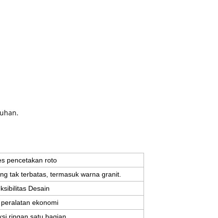
tuhan.
es pencetakan roto
g tak terbatas, termasuk warna granit.
ksibilitas Desain
 peralatan ekonomi
si ringan satu bagian