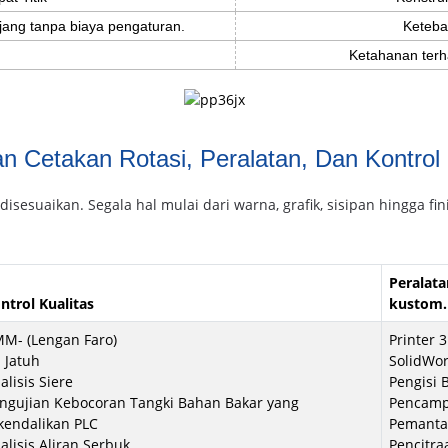
ang tanpa biaya pengaturan.
Keteba
Ketahanan terh
n Cetakan Rotasi, Peralatan, Dan Kontrol
sesuaikan. Segala hal mulai dari warna, grafik, sisipan hingga fi
Peralat
ntrol Kualitas
kustom.
M- (Lengan Faro)
Printer 
i Jatuh
SolidWo
alisis Siere
Pengisi 
ngujian Kebocoran Tangki Bahan Bakar yang
Pencampu
kendalikan PLC
Pemanta
alisis Aliran Serbuk
Pencitra