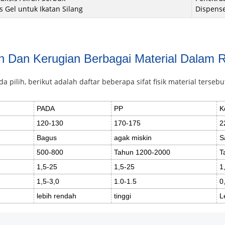
s Gel untuk Ikatan Silang
Dispense
 Dan Kerugian Berbagai Material Dalam 
ilih, berikut adalah daftar beberapa sifat fisik material tersebut
PADA
PP
K
120-130
170-175
2
Bagus
agak miskin
S
500-800
Tahun 1200-2000
T
1,5-25
1,5-25
1
1,5-3,0
1.0-1.5
0
lebih rendah
tinggi
L