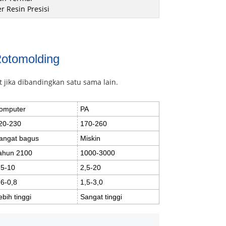
r Resin Presisi
Rotomolding
 jika dibandingkan satu sama lain.
omputer
PA
20-230
170-260
angat bagus
Miskin
ahun 2100
1000-3000
,5-10
2,5-20
,6-0,8
1,5-3,0
ebih tinggi
Sangat tinggi