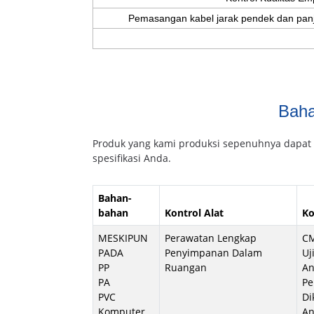
Pemasangan kabel jarak pendek dan panj
Baha
Produk yang kami produksi sepenuhnya dapat di
spesifikasi Anda.
Bahan-
bahan
Kontrol Alat
Ko
MESKIPUN
Perawatan Lengkap
CM
PADA
Penyimpanan Dalam
Uj
PP
Ruangan
An
PA
Pe
PVC
Di
Komputer
An