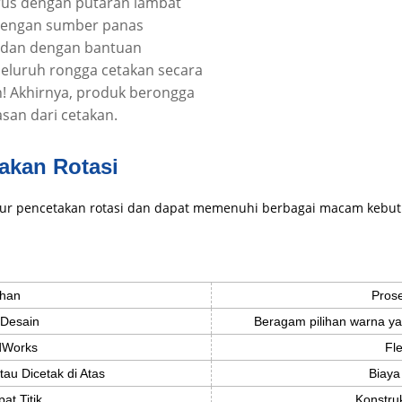
urus dengan putaran lambat
dengan sumber panas
 dan dengan bantuan
seluruh rongga cetakan secara
n! Akhirnya, produk berongga
san dari cetakan.
akan Rotasi
ur pencetakan rotasi dan dapat memenuhi berbagai macam kebu
han
Pros
 Desain
Beragam pilihan warna yan
idWorks
Fle
tau Dicetak di Atas
Biaya
at Titik
Konstruk