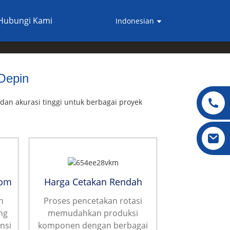
Hubungi Kami
Indonesian
Oepin
an akurasi tinggi untuk berbagai proyek
tom
Harga Cetakan Rendah
n
Proses pencetakan rotasi
ng
memudahkan produksi
nsi
komponen dengan berbagai