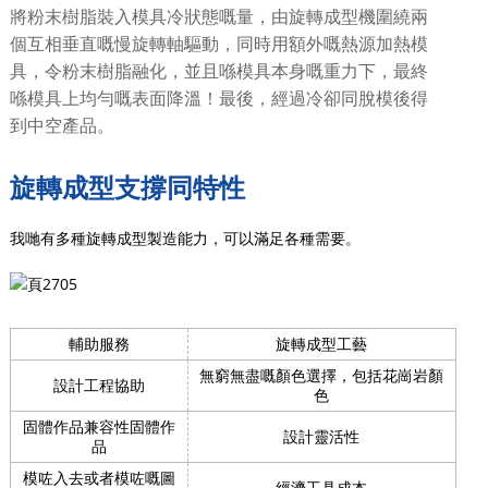
將粉末樹脂裝入模具冷狀態嘅量，由旋轉成型機圍繞兩
個互相垂直嘅慢旋轉軸驅動，同時用額外嘅熱源加熱模
具，令粉末樹脂融化，並且喺模具本身嘅重力下，最終
喺模具上均勻嘅表面降溫！最後，經過冷卻同脫模後得
到中空產品。
旋轉成型支撐同特性
我哋有多種旋轉成型製造能力，可以滿足各種需要。
輔助服務
旋轉成型工藝
無窮無盡嘅顏色選擇，包括花崗岩顏
設計工程協助
色
固體作品兼容性固體作
設計靈活性
品
模咗入去或者模咗嘅圖
經濟工具成本