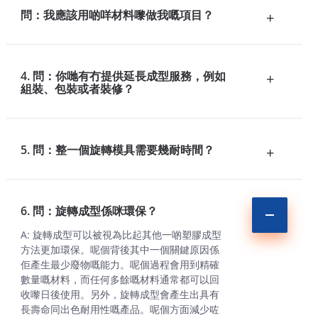
問：我應該用啲咩材料嚟做我嘅項目？
+
4. 問：你哋有冇提供延長成型服務，例如
+
組裝、包裝或者裝修？
5. 問：整一個旋轉模具需要幾耐時間？
+
6. 問：旋轉成型係咪環保？
A: 旋轉成型可以被視為比起其他一啲塑膠成型
方法更加環保。呢個背後其中一個關鍵原因係
佢產生最少廢物嘅能力。呢個過程會用到精確
數量嘅材料，而任何多餘嘅材料通常都可以回
收嚟日後使用。另外，旋轉成型會產生出具有
長壽命同出色耐用性嘅產品。呢個方面減少咗