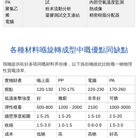
PA
試
內部空氣溫度監測
聚氯乙
粉末流動分析
熱成像
烯
凝膠測試交叉連結
精密樹脂分配器
電腦
各種材料喺旋轉成型中嘅優點同缺點
我哋提供咗好多唔同嘅材料畀你揀，以下係佢哋彼此比較嘅一啲物理
性質嘅清單。
實物財產
喺上面
PP
電腦
PA
熔點
120-130
170-175
220-230
170-260
低溫衝擊強度
好
幾窮
非常好
可憐
彈性模量
500-800
1200 - 2000
2100
1000-3000
牆壁厚度範圍
1.5-25
1.5-25
1.5-10
2.5-20
收縮
1.5-3.0
1.0-1.5
0.6-0.8
1.5-3.0
成本
低啲
高
高啲
好高