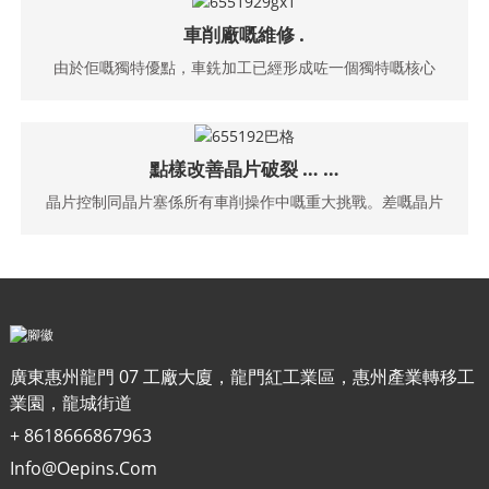
車削廠嘅維修 .
由於佢嘅獨特優點，車銑加工已經形成咗一個獨特嘅核心
點樣改善晶片破裂 … …
晶片控制同晶片塞係所有車削操作中嘅重大挑戰。差嘅晶片
廣東惠州龍門 07 工廠大廈，龍門紅工業區，惠州產業轉移工
業園，龍城街道
+ 8618666867963
Info@oepins.com