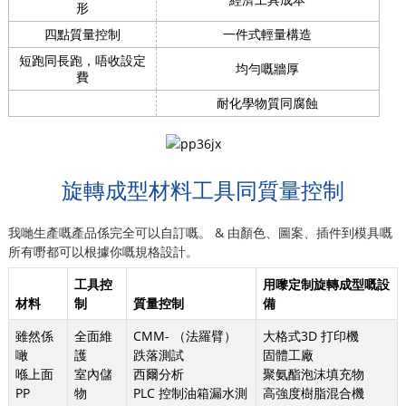
形
四點質量控制
一件式輕量構造
短跑同長跑，唔收設定
均勻嘅牆厚
費
耐化學物質同腐蝕
旋轉成型材料工具同質量控制
我哋生產嘅產品係完全可以自訂嘅。 & 由顏色、圖案、插件到模具嘅
所有嘢都可以根據你嘅規格設計。
工具控
用嚟定制旋轉成型嘅設
材料
制
質量控制
備
雖然係
全面維
CMM- （法羅臂）
大格式3D 打印機
噉
護
跌落測試
固體工廠
喺上面
室內儲
西爾分析
聚氨酯泡沫填充物
PP
物
PLC 控制油箱漏水測
高強度樹脂混合機