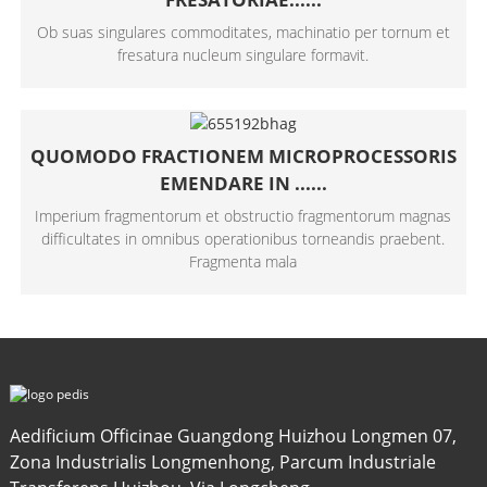
Ob suas singulares commoditates, machinatio per tornum et
fresatura nucleum singulare formavit.
QUOMODO FRACTIONEM MICROPROCESSORIS
EMENDARE IN ......
Imperium fragmentorum et obstructio fragmentorum magnas
difficultates in omnibus operationibus torneandis praebent.
Fragmenta mala
Aedificium Officinae Guangdong Huizhou Longmen 07,
Zona Industrialis Longmenhong, Parcum Industriale