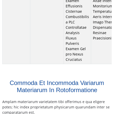
Examen
Altae Intensi
Effusionis
Monitorium
Cisternae
Temperatur
Combustibilis
Aeris Intern
a PLC
Imago Therm
Controllatae
Dispensator
Analysis
Resinae
Fluxus
Praecisionis
Pulveris
Examen Gel
pro Nexus
Cruciatus
Commoda Et Incommoda Variarum
Materiarum In Rotoformatione
Amplam materiarum varietatem tibi offerimus e qua eligere
potes; hic index proprietatum physicarum quarundam inter se
comparatarum est.