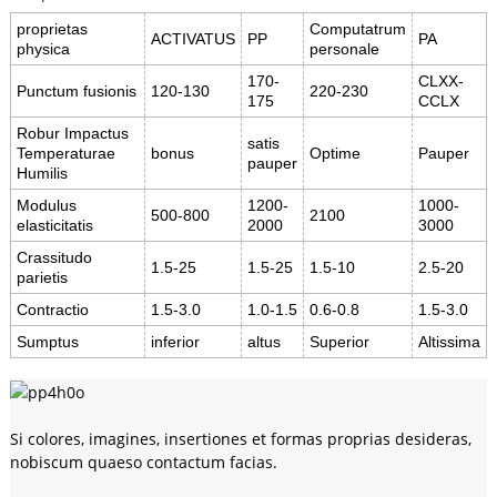
proprietas
Computatrum
ACTIVATUS
PP
PA
physica
personale
170-
CLXX-
Punctum fusionis
120-130
220-230
175
CCLX
Robur Impactus
satis
Temperaturae
bonus
Optime
Pauper
pauper
Humilis
Modulus
1200-
1000-
500-800
2100
elasticitatis
2000
3000
Crassitudo
1.5-25
1.5-25
1.5-10
2.5-20
parietis
Contractio
1.5-3.0
1.0-1.5
0.6-0.8
1.5-3.0
Sumptus
inferior
altus
Superior
Altissima
Si colores, imagines, insertiones et formas proprias desideras,
nobiscum quaeso contactum facias.