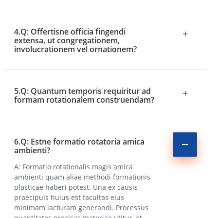
4.Q: Offertisne officia fingendi
+
extensa, ut congregationem,
involucrationem vel ornationem?
5.Q: Quantum temporis requiritur ad
+
formam rotationalem construendam?
6.Q: Estne formatio rotatoria amica
ambienti?
A: Formatio rotationalis magis amica
ambienti quam aliae methodi formationis
plasticae haberi potest. Una ex causis
praecipuis huius est facultas eius
minimam iacturam generandi. Processus
quantitates precisas materiae utitur, et