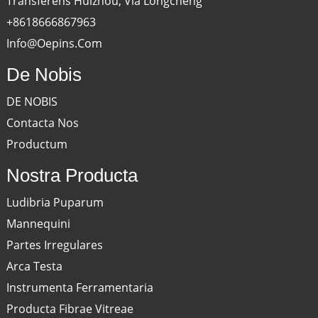
Transferens Huizhou, Via Longcheng
+8618666867963
Info@oepins.com
De Nobis
DE NOBIS
Contacta Nos
Productum
Nostra Producta
Ludibria Puparum
Mannequini
Partes Irregulares
Arca Testa
Instrumenta Ferramentaria
Producta Fibrae Vitreae