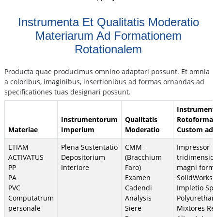
Instrumenta Et Qualitatis Moderatio
Materiarum Ad Formationem
Rotationalem
Producta quae producimus omnino adaptari possunt. Et omnia
a coloribus, imaginibus, insertionibus ad formas ornandas ad
specificationes tuas designari possunt.
Instrument
Instrumentorum
Qualitatis
Rotoforma
Materiae
Imperium
Moderatio
Custom adh
ETIAM
Plena Sustentatio
CMM-
Impressor
ACTIVATUS
Depositorium
(Bracchium
tridimension
PP
Interiore
Faro)
magni form
PA
Examen
SolidWorks
PVC
Cadendi
Impletio S
Computatrum
Analysis
Polyurethan
personale
Siere
Mixtores Re