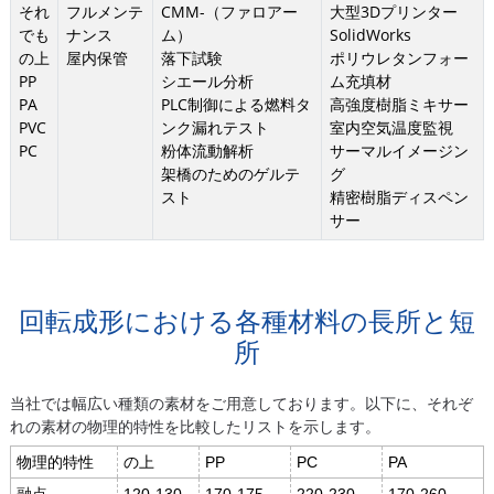
それ
フルメンテ
CMM-（ファロアー
大型3Dプリンター
でも
ナンス
ム）
SolidWorks
の上
屋内保管
落下試験
ポリウレタンフォー
PP
シエール分析
ム充填材
PA
PLC制御による燃料タ
高強度樹脂ミキサー
PVC
ンク漏れテスト
室内空気温度監視
PC
粉体流動解析
サーマルイメージン
架橋のためのゲルテ
グ
スト
精密樹脂ディスペン
サー
回転成形における各種材料の長所と短
所
当社では幅広い種類の素材をご用意しております。以下に、それぞ
れの素材の物理的特性を比較したリストを示します。
物理的特性
の上
PP
PC
PA