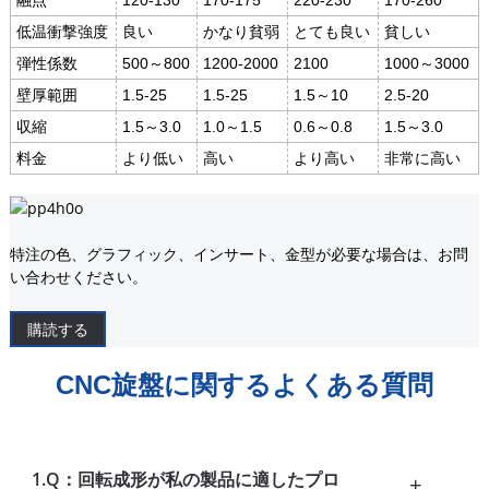
融点
120-130
170-175
220-230
170-260
低温衝撃強度
良い
かなり貧弱
とても良い
貧しい
弾性係数
500～800
1200-2000
2100
1000～3000
壁厚範囲
1.5-25
1.5-25
1.5～10
2.5-20
収縮
1.5～3.0
1.0～1.5
0.6～0.8
1.5～3.0
料金
より低い
高い
より高い
非常に高い
特注の色、グラフィック、インサート、金型が必要な場合は、お問
い合わせください。
購読する
CNC旋盤に関するよくある質問
1.Q：回転成形が私の製品に適したプロ
+