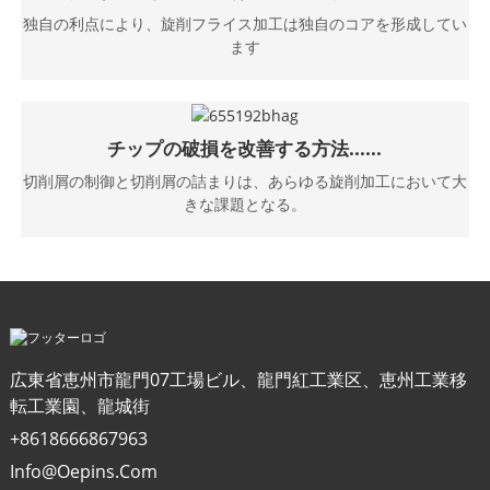
独自の利点により、旋削フライス加工は独自のコアを形成してい
ます
チップの破損を改善する方法......
切削屑の制御と切削屑の詰まりは、あらゆる旋削加工において大
きな課題となる。
広東省恵州市龍門07工場ビル、龍門紅工業区、恵州工業移
転工業園、龍城街
+8618666867963
Info@oepins.com