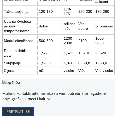
asistent
170-
Tačka topljenja
120-130
220-230
170-260
175
Udarna čvrstoća
prilično
Vrlo
pri niskim
dobar
Siromašno
loše
dobro
temperaturama
1200-
1000-
Modul elastičnosti
500-800
2100
2000
3000
Raspon debljine
1,5-25
1,5-25
1,5-10
2,5-20
zida
Skupljanje
1,5-3,0
1,0-1,5
0,6-0,8
1,5-3,0
Cijena
niži
visoko
Više
Vrlo visoko
Molimo kontaktirajte nas ako su vam potrebne prilagođene
boje, grafike, umeci i kalupi.
PRETPLATI SE