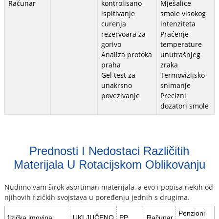
Računar
kontrolisano
Mješalice
ispitivanje
smole visokog
curenja
intenziteta
rezervoara za
Praćenje
gorivo
temperature
Analiza protoka
unutrašnjeg
praha
zraka
Gel test za
Termovizijsko
unakrsno
snimanje
povezivanje
Precizni
dozatori smole
Prednosti I Nedostaci Različitih
Materijala U Rotacijskom Oblikovanju
Nudimo vam širok asortiman materijala, a evo i popisa nekih od
njihovih fizičkih svojstava u poređenju jednih s drugima.
Penzioni
fizička imovina
UKLJUČENO
PP
Računar