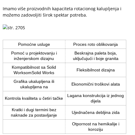
Imamo više proizvodnih kapaciteta rotacionog kalupljenja i
možemo zadovoljiti širok spektar potreba.
Pomoćne usluge
Proces roto oblikovanja
Pomoć u projektovanju i
Beskrajna paleta boja,
inženjerskom dizajnu
uključujući i boje granita
Kompatibilnost sa Solid
Fleksibilnost dizajna
WorksomSolid Works
Grafika ukalupljena ili
Ekonomični troškovi alata
ukalupljena na
Lagana konstrukcija iz jednog
Kontrola kvaliteta u četiri tačke
dijela
Kratki i dugi termini bez
Ujednačena debljina zida
naknade za postavljanje
Otpornost na hemikalije i
koroziju