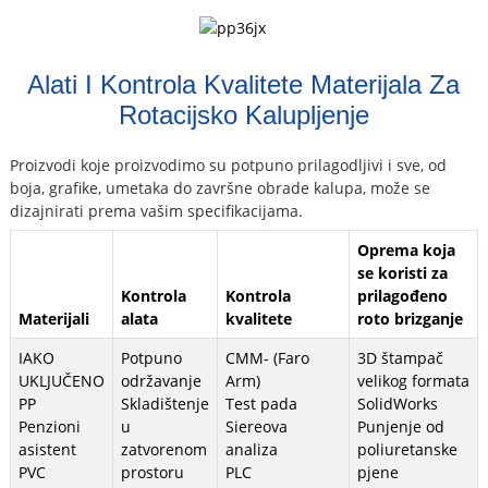
Alati I Kontrola Kvalitete Materijala Za
Rotacijsko Kalupljenje
Proizvodi koje proizvodimo su potpuno prilagodljivi i sve, od
boja, grafike, umetaka do završne obrade kalupa, može se
dizajnirati prema vašim specifikacijama.
Oprema koja
se koristi za
Kontrola
Kontrola
prilagođeno
Materijali
alata
kvalitete
roto brizganje
IAKO
Potpuno
CMM- (Faro
3D štampač
UKLJUČENO
održavanje
Arm)
velikog formata
PP
Skladištenje
Test pada
SolidWorks
Penzioni
u
Siereova
Punjenje od
asistent
zatvorenom
analiza
poliuretanske
PVC
prostoru
PLC
pjene