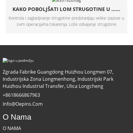
KAKO POBOLJŠATI LOM STRUGOTINE U ......
Kontrola i zaglavljivanje strugotine predstavljaju velike izazove u
svim operacijama tokarenja. Loše odvajanje strugotine
Zgrada Fabrike Guangdong Huizhou Longmen 07,
Industrijska Zona Longmenhong, Industrijski Park
Huizhou Industrial Transfer, Ulica Longcheng
+8618666867963
Info@oepins.com
O Nama
O NAMA