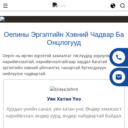
Оепины Эргэлтийн Хэвний Чадвар Ба
Онцлогууд
Oepin нь өргөн хүрээтэй захиалгат төслүүдэд зориулж өндөр
нарийвчлалтай, нарийвчлалтайгаар зардал багатай
эргэлтийн хэвний үйлчилгээ, чанартай бүтээгдэхүүн
нийлүүлэх чадвартай.
Уян Хатан Үнэ
Хурдан үнийн санал, уян хатан үнэ; Өндөр хэмжээст
нарийвчлал, өндөр хурд, өндөр найдвартай байдал.