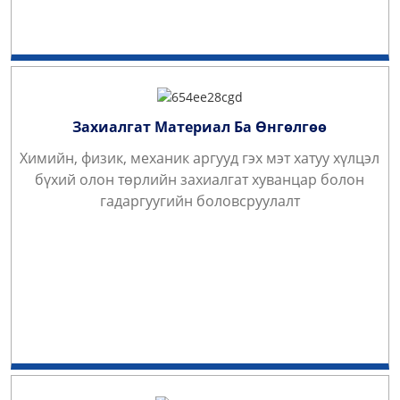
Захиалгат Материал Ба Өнгөлгөө
Химийн, физик, механик аргууд гэх мэт хатуу хүлцэл
бүхий олон төрлийн захиалгат хуванцар болон
гадаргуугийн боловсруулалт