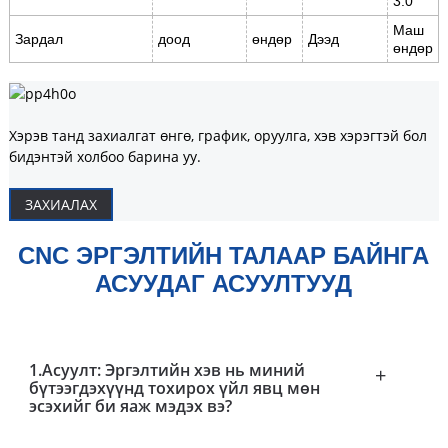
3.0
Маш
Зардал
доод
өндөр
Дээд
өндөр
Хэрэв танд захиалгат өнгө, график, оруулга, хэв хэрэгтэй бол
бидэнтэй холбоо барина уу.
ЗАХИАЛАХ
CNC ЭРГЭЛТИЙН ТАЛААР БАЙНГА
АСУУДАГ АСУУЛТУУД
1.Асуулт: Эргэлтийн хэв нь миний
+
бүтээгдэхүүнд тохирох үйл явц мөн
эсэхийг би яаж мэдэх вэ?