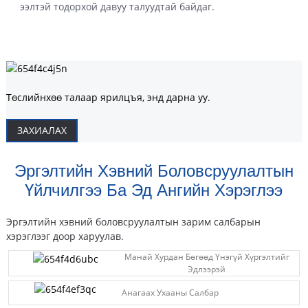
ээлтэй тодорхой давуу талуудтай байдаг.
Төслийнхөө талаар ярилцъя, энд дарна уу.
ЗАХИАЛАХ
Эргэлтийн Хэвний Боловсруулалтын
Үйлчилгээ Ба Эд Ангийн Хэрэглээ
Эргэлтийн хэвний боловсруулалтын зарим салбарын
хэрэглээг доор харуулав.
Манай Хурдан Бөгөөд Үнэгүй Хүргэлтийг
Эдлээрэй
Анагаах Ухааны Салбар