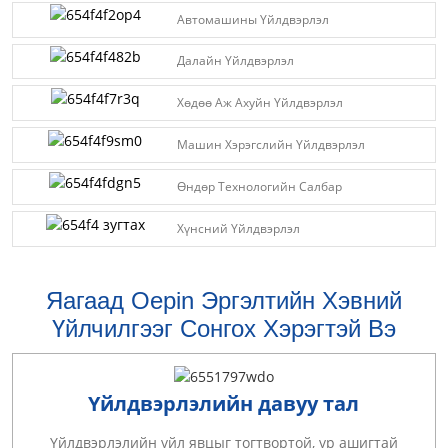
Автомашины Үйлдвэрлэл
Далайн Үйлдвэрлэл
Хөдөө Аж Ахуйн Үйлдвэрлэл
Машин Хэрэгслийн Үйлдвэрлэл
Өндөр Технологийн Салбар
Хүнсний Үйлдвэрлэл
Яагаад Oepin Эргэлтийн Хэвний
Үйлчилгээг Сонгох Хэрэгтэй Вэ
Үйлдвэрлэлийн давуу тал
Үйлдвэрлэлийн үйл явцыг тогтвортой, үр ашигтай