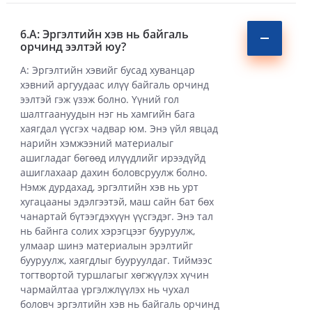
6.А: Эргэлтийн хэв нь байгаль
орчинд ээлтэй юу?
А: Эргэлтийн хэвийг бусад хуванцар
хэвний аргуудаас илүү байгаль орчинд
ээлтэй гэж үзэж болно. Үүний гол
шалтгаануудын нэг нь хамгийн бага
хаягдал үүсгэх чадвар юм. Энэ үйл явцад
нарийн хэмжээний материалыг
ашигладаг бөгөөд илүүдлийг ирээдүйд
ашиглахаар дахин боловсруулж болно.
Нэмж дурдахад, эргэлтийн хэв нь урт
хугацааны эдэлгээтэй, маш сайн бат бөх
чанартай бүтээгдэхүүн үүсгэдэг. Энэ тал
нь байнга солих хэрэгцээг бууруулж,
улмаар шинэ материалын эрэлтийг
бууруулж, хаягдлыг бууруулдаг. Тиймээс
тогтвортой туршлагыг хөгжүүлэх хүчин
чармайлтаа үргэлжлүүлэх нь чухал
боловч эргэлтийн хэв нь байгаль орчинд