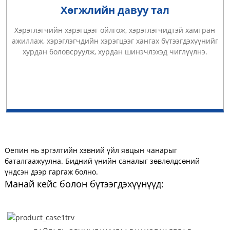
Хөгжлийн давуу тал
Хэрэглэгчийн хэрэгцээг ойлгож, хэрэглэгчидтэй хамтран
ажиллаж, хэрэглэгчдийн хэрэгцээг хангах бүтээгдэхүүнийг
хурдан боловсруулж, хурдан шинэчлэхэд чиглүүлнэ.
Оепин нь эргэлтийн хэвний үйл явцын чанарыг
баталгаажуулна. Бидний үнийн саналыг зөвлөлдсөний
үндсэн дээр гаргаж болно.
Манай кейс болон бүтээгдэхүүнүүд: