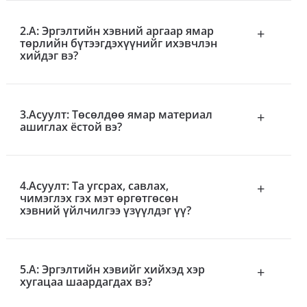
2.А: Эргэлтийн хэвний аргаар ямар
+
төрлийн бүтээгдэхүүнийг ихэвчлэн
хийдэг вэ?
3.Асуулт: Төсөлдөө ямар материал
+
ашиглах ёстой вэ?
4.Асуулт: Та угсрах, савлах,
+
чимэглэх гэх мэт өргөтгөсөн
хэвний үйлчилгээ үзүүлдэг үү?
5.А: Эргэлтийн хэвийг хийхэд хэр
+
хугацаа шаардагдах вэ?