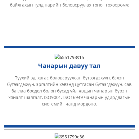
байлгахын тулд нарийн боловсруулах тоног төхөөрөмж
Чанарын давуу тал
Түүхий эд, хагас боловсруулсан бүтээгдэхүүн, бэлэн
бүтээгдэхүүн, эргэлтийн хэвэнд цутгасан бүтээгдэхүүн, сав
баглаа боодол болон бусад үйл явцын чанарын бүрэн
хяналт шалгалт, ISO9001, ISO16949 чанарын удирдлагын
системийг чанд мөрдөнө.