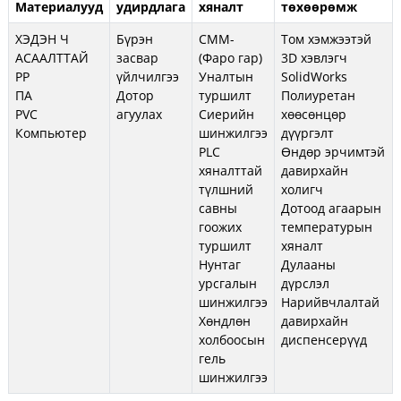
Материалууд
удирдлага
хяналт
төхөөрөмж
ХЭДЭН Ч
Бүрэн
CMM-
Том хэмжээтэй
АСААЛТТАЙ
засвар
(Фаро гар)
3D хэвлэгч
PP
үйлчилгээ
Уналтын
SolidWorks
ПА
Дотор
туршилт
Полиуретан
PVC
агуулах
Сиерийн
хөөсөнцөр
Компьютер
шинжилгээ
дүүргэлт
PLC
Өндөр эрчимтэй
хяналттай
давирхайн
түлшний
холигч
савны
Дотоод агаарын
гоожих
температурын
туршилт
хяналт
Нунтаг
Дулааны
урсгалын
дүрслэл
шинжилгээ
Нарийвчлалтай
Хөндлөн
давирхайн
холбоосын
диспенсерүүд
гель
шинжилгээ