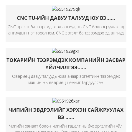
CNC TU-ИЙН ДАВУУ ТАЛУУД ЮУ ВЭ......
CNC эргэлт ба тээрэмдэх эд ангиуд нь CNC боловсруулах эд
ангиудын нэг төрөл юм. CNC эргэлт ба тээрэмдэх эд ангиуд
ТОКАРИЙН ТЭЭРЭМДЭХ КОМПАНИЙН ЗАСВАР
ҮЙЛЧИЛГЭЭ......
Өвөрмөц давуу талуудынхаа ачаар эргэлтийн тээрэмдэх
машин нь өвөрмөц цөмийг бүрдүүлсэн
ЧИПИЙН ЭВДРЭЛИЙГ ХЭРХЭН САЙЖРУУЛАХ
ВЭ ......
Чипийн хяналт болон чипийн гацалт нь бүх эргэлтийн үйл