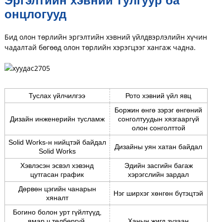
Эргэлтийн хэвний тулгуур ба
онцлогууд
Бид олон төрлийн эргэлтийн хэвний үйлдвэрлэлийн хүчин
чадалтай бөгөөд олон төрлийн хэрэгцээг хангаж чадна.
Туслах үйлчилгээ
Рото хэвний үйл явц
Боржин өнгө зэрэг өнгөний
Дизайн инженерийн тусламж
сонголтуудын хязгааргүй
олон сонголттой
Solid Works-н нийцтэй байдал
Дизайны уян хатан байдал
Solid Works
Хэвлэсэн эсвэл хэвэнд
Эдийн засгийн багаж
цутгасан график
хэрэгслийн зардал
Дөрвөн цэгийн чанарын
Нэг ширхэг хөнгөн бүтэцтэй
хяналт
Богино болон урт гүйлтүүд,
ямар ч төлбөргүй,
Ханын жигд зузаан