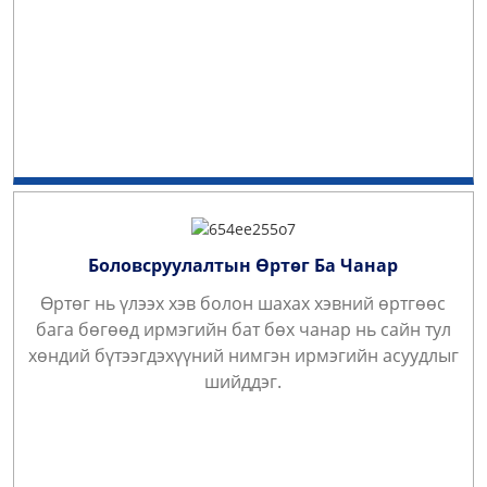
Боловсруулалтын Өртөг Ба Чанар
Өртөг нь үлээх хэв болон шахах хэвний өртгөөс
бага бөгөөд ирмэгийн бат бөх чанар нь сайн тул
хөндий бүтээгдэхүүний нимгэн ирмэгийн асуудлыг
шийддэг.