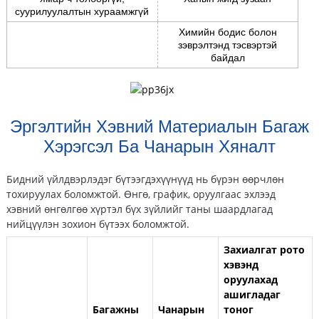
суурилуулалтын хураамжгүй
Химийн бодис болон
зэврэлтэнд тэсвэртэй
байдал
Эргэлтийн Хэвний Материалын Багаж
Хэрэгсэл Ба Чанарын Хяналт
Бидний үйлдвэрлэдэг бүтээгдэхүүнүүд нь бүрэн өөрчлөн
тохируулах боломжтой. Өнгө, график, оруулгаас эхлээд
хэвний өнгөлгөө хүртэл бүх зүйлийг таны шаардлагад
нийцүүлэн зохион бүтээх боломжтой.
Захиалгат рото
хэвэнд
оруулахад
ашигладаг
Багажны
Чанарын
тоног