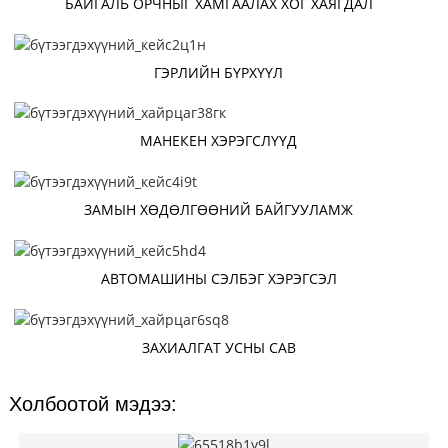
БАЙГАЛЬ ОРЧНЫГ ХАМГААЛАХ ХОГ ХАЯГДАЛ
ГЭРЛИЙН БҮРХҮҮЛ
МАНЕКЕН ХЭРЭГСЛҮҮД
ЗАМЫН ХӨДӨЛГӨӨНИЙ БАЙГУУЛАМЖ
АВТОМАШИНЫ СЭЛБЭГ ХЭРЭГСЭЛ
ЗАХИАЛГАТ УСНЫ САВ
Холбоотой мэдээ: