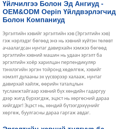
Үйлчилгээ Болон Эд Ангиуд -
OEM&ODM Oepin Үйлдвэрлэгчид
Болон Компаниуд
Эргэлтийн хэвийг эргэлтийн хэв (Эргэлтийн хэв)
гэж нэрлэдэг бөгөөд энэ нь хэвний хүйтэн төлөвт
ачаалагдсан нунтаг давирхайн хэмжээ бөгөөд
эргэлтийн хэвний машин нь удаан эргэлт ба
эргэлтийн хоёр харилцан перпендикуляр
тэнхлэгийн эргэн тойронд хөдөлгөж, хэвийг
нэмэлт дулааны эх үүсвэрээр халааж, нунтаг
давирхай хайлж, өөрийн таталцлын
тусламжтайгаар хэвний бүх хөндийн гадаргуу
дээр жигд бүрхэгдэж, эцэст нь хөргөсний дараа
хийгддэг! Эцэст нь, хөндий бүтээгдэхүүнийг
хөргөж, буулгасны дараа гаргаж авдаг.