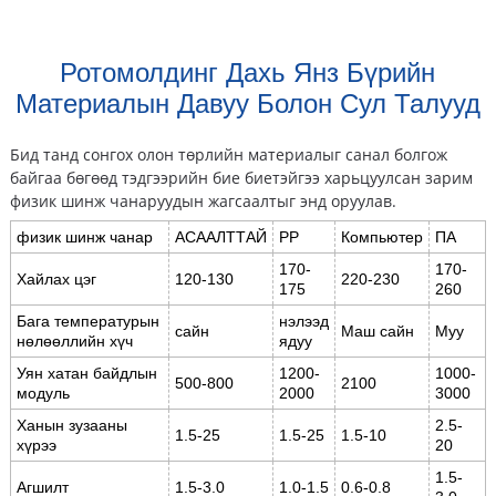
Ротомолдинг Дахь Янз Бүрийн
Материалын Давуу Болон Сул Талууд
Бид танд сонгох олон төрлийн материалыг санал болгож
байгаа бөгөөд тэдгээрийн бие биетэйгээ харьцуулсан зарим
физик шинж чанаруудын жагсаалтыг энд оруулав.
физик шинж чанар
АСААЛТТАЙ
PP
Компьютер
ПА
170-
170-
Хайлах цэг
120-130
220-230
175
260
Бага температурын
нэлээд
сайн
Маш сайн
Муу
нөлөөллийн хүч
ядуу
Уян хатан байдлын
1200-
1000-
500-800
2100
модуль
2000
3000
Ханын зузааны
2.5-
1.5-25
1.5-25
1.5-10
хүрээ
20
1.5-
Агшилт
1.5-3.0
1.0-1.5
0.6-0.8