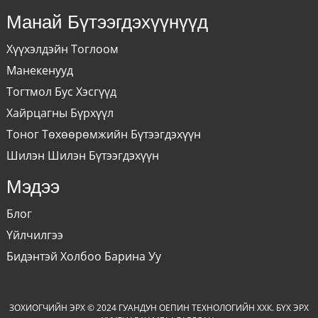
Манай Бүтээгдэхүүнүүд
Хүүхэлдэйн Тоглоом
Манекенууд
Тогтмол Бус Хэсгүүд
Хайрцагны Бүрхүүл
Тоног Төхөөрөмжийн Бүтээгдэхүүн
Шилэн Шилэн Бүтээгдэхүүн
Мэдээ
Блог
Үйлчилгээ
Бидэнтэй Холбоо Барина Уу
ЗОХИОГЧИЙН ЭРХ © 2024 ГУАНДУН ОЕПИН ТЕХНОЛОГИЙН ХХК. БҮХ ЭРХ