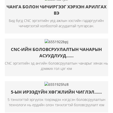
ЧАНГА БОЛОН ЧИЧИРГЭЭГ ХЭРХЭН АРИЛГАХ
ВЭ
Бид бүгд CNC эргэлтийн үед ажлын хэсгийн гадаргуугийн
чичиргээтэй холбоотой асуудалтай тулгарсан.
CNC-ИЙН БОЛОВСРУУЛАЛТЫН ЧАНАРЫН
АСУУДЛУУД......
CNC эргэлтийн эд ангийн боловсруулалтын чанарыг хянах нь
дэмжих гол цэг юм
5-ЫН ИРЭЭДҮЙН ХӨГЖЛИЙН ЧИГЛЭЛ......
5 тэнхлэгтэй эргүүлэх тээрэмдэх нэгдсэн боловсруулалтын
технологи нь ердийн олон тэнхлэгтэй боловсруулалт юм