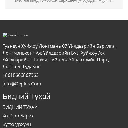
ажиллагаанд томоохон бэрхшээл учруулдаг. Муу чип
Гуандун Хуйжоу Лонгмэнь 07 Үйлдвэрийн Барилга,
Лонгмэньхонг Аж Үйлдвэрийн Бүс, Хуйжоу Аж
Үйлдвэрийн Шилжилтийн Аж Үйлдвэрийн Парк,
Лонгчен Гудамж
+8618666867963
Info@oepins.com
Бидний Тухай
БИДНИЙ ТУХАЙ
Холбоо Барих
Бүтээгдэхүүн