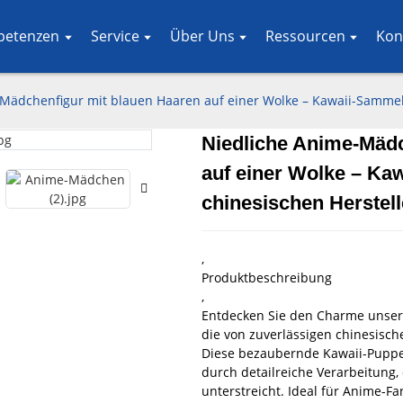
petenzen
Service
Über Uns
Ressourcen
Kon
Mädchenfigur mit blauen Haaren auf einer Wolke – Kawaii-Samme
Niedliche Anime-Mädc
Loading..
Loading..
auf einer Wolke – K
chinesischen Herstell
,
Produktbeschreibung
,
Entdecken Sie den Charme unser
die von zuverlässigen chinesisch
Diese bezaubernde Kawaii-Puppe s
durch detailreiche Verarbeitung,
unterstreicht.
Ideal für Anime-F