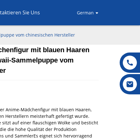
taktieren Sie Uns
German
lpuppe vom chinesischen Hersteller
henfigur mit blauen Haaren
.
.
L
L
awaii-Sammelpuppe vom
er
er Anime-Mädchenfigur mit blauen Haaren,
en Herstellern meisterhaft gefertigt wurde.
itzt auf einer flauschigen Wolke und besticht
 die die hohe Qualität der Produktion
ans und Sammler
Es eignet sich hervorragend