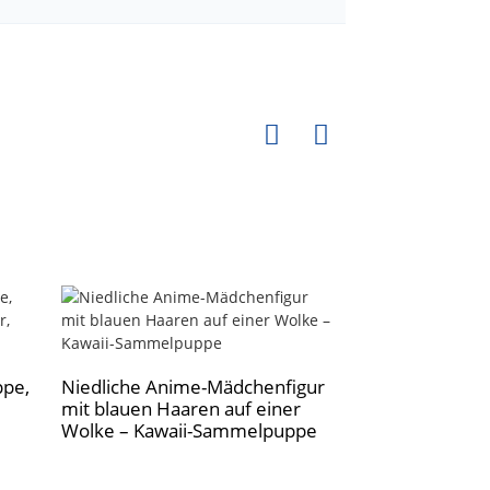
ppe,
Niedliche Anime-Mädchenfigur
mit blauen Haaren auf einer
Niedliche Anim
Wolke – Kawaii-Sammelpuppe
mit pinken Haa
Kleid und weiß
Blumenbrosche