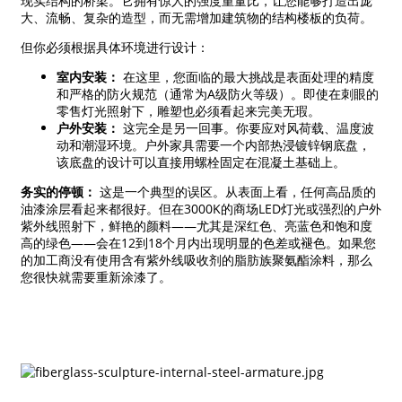
现实结构的桥梁。它拥有惊人的强度重量比，让您能够打造出庞
大、流畅、复杂的造型，而无需增加建筑物的结构楼板的负荷。
但你必须根据具体环境进行设计：
室内安装：
在这里，您面临的最大挑战是表面处理的精度
和严格的防火规范（通常为A级防火等级）。即使在刺眼的
零售灯光照射下，雕塑也必须看起来完美无瑕。
户外安装：
这完全是另一回事。你要应对风荷载、温度波
动和潮湿环境。户外家具需要一个内部热浸镀锌钢底盘，
该底盘的设计可以直接用螺栓固定在混凝土基础上。
务实的停顿：
这是一个典型的误区。从表面上看，任何高品质的
油漆涂层看起来都很好。但在3000K的商场LED灯光或强烈的户外
紫外线照射下，鲜艳的颜料——尤其是深红色、亮蓝色和饱和度
高的绿色——会在12到18个月内出现明显的色差或褪色。如果您
的加工商没有使用含有紫外线吸收剂的脂肪族聚氨酯涂料，那么
您很快就需要重新涂漆了。