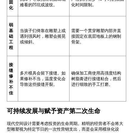
固
难看的凹坑或波纹。
化时间限制。
化
弱
基
当孩子们倚靠在雕塑上或
需要一个贯穿雕塑内部并直
础
遇到强风时，雕塑会摇晃
接固定在底层地板上的钢制
工
或倾斜。
骨架。
程
接
缝
多片模具会留下接缝。如
确保加工商使用高强度结构
修
果修补不当，温度变化会
树脂膏进行接缝粘合，然后
补
导致这些接缝开裂。
进行细致的手工打磨。
不
佳
可持续发展与赋予资产第二次生命
现代空间设计需要考虑投资的生命周期。精明的经营者不会将大
型雕塑视为特定节日的一次性营​​销支出，而是会采用模块化设