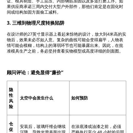
证、模具制造、手工层压、内部钢筋加固以及多道打磨工序。如
果供应商承诺三周内交付大型户外部件，那他们肯定是在固化时
间或结构加固方面偷工减料。
3. 三维到物理尺度转换陷阱
在设计师的27英寸显示器上看起来惊艳的设计，放大到4米高的实
物后，效果未必尽如人意。复杂的曲线可能会变得扁平，人物表
情可能会模糊，结构上的薄弱环节也可能暴露出来。因此，在批
准模具生产之前，务必坚持查看实物模型或高度详细的剖面图。
顾问评论：避免显得“廉价”
隐
性
太空中会发生什么
如何预防
风
险
仓
安装后，玻璃纤维会继续
在涂底漆或油漆之前，必须
促
沉降，导致光滑表面出现
严格执行至少 48 小时的后固