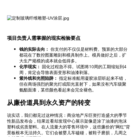
项目负责人需掌握的现实检验要点
钱的实际去向：
你支付的不仅仅是材料费。预算的大部分
都花在了数控图案雕刻和模具制作上。模具做好之后，扩
大生产规模的成本就会低得多。
化学现实：
固化过程急不得。试图将10周的工期缩短到4
周，肯定会导致表面变形和油漆剥落。
紫外线和光照陷阱：
指定标准船用凝胶涂层听起来不错，
但在商场强烈的聚光灯或阳光直射下，如果没有汽车级聚
氨酯面漆，某些颜色看起来会完全褪色。
从廉价道具到永久资产的转变
说实话，我们都见过这种情况：商业地产斥巨资打造盛大的季节
性新品发布会，结果近看却发现中心展示架像是涂了油漆的泡沫
塑料或劣质塑料。在人流量大的零售环境中，这些廉价的“网红”背
景板根本无法持久。它们会被婴儿车磕碰，被鞋子磨损，几周之