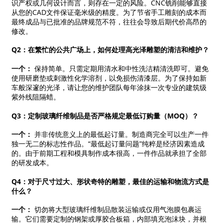
识产权或几何设计而言，则存在一定的风险。CNC铣削能够直接
从您的CAD文件保证毫米级的精度。为了节省手工雕刻的成本而
最终成品与已批准的品牌规范不符，往往会导致后期代价高昂的
修改。
Q2：在繁忙的公共广场上，如何处理高光泽雕塑的清洁和维护？
一个：
保持简单。只需定期用清水和中性洗洁精清洗即可。避免
使用研磨垫或刺激性化学溶剂，以免损伤清漆层。为了保持如新
车般深邃的光泽，请让您的维护团队每年涂抹一次专业的建筑级
紫外线阻隔蜡。
Q3：定制玻璃纤维制品是否严格规定最低订购量（MOQ）？
一个：
并非传统意义上的最低起订量。制造商完全可以生产一件
独一无二的标志性作品。“最低起订量问题”纯粹是经济因素造成
的。由于前期工程和模具制作成本很高，一件作品就承担了全部
的研发成本。
Q4：对于尺寸过大、形状奇特的雕塑，最佳的运输和物流方式是
什么？
一个：
切勿将大型玻璃纤维制品散装运输或仅用气泡膜包裹运
输。它们需要定制的钢架或厚胶合板箱，内部填充泡沫块，并根