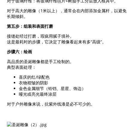
对于玻璃纤维：将玻璃纤维毡片+树脂手工分层放入模具中。
对于高大的雕像（1米以上），通常会在内部添加金属杆，以避免
长期倾斜。
第五步：组装和表面打磨
接缝处经过打磨，瑕疵用腻子填补。
这是最耗时的步骤，它决定了雕像看起来有多“高级”。
步骤六：绘画
高品质的圣诞雕像都是手工绘制的。
典型表面处理：
喜庆的红/绿配色
衣物褶皱的阴影
金色金属细节（铃铛、星星、饰边）
哑光或亮光最终涂层
对于户外雕像来说，抗紫外线漆是必不可少的。