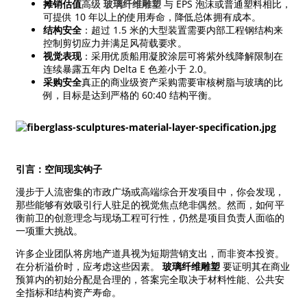
摊销估值
高级
玻璃纤维雕塑
与 EPS 泡沫或普通塑料相比，
可提供 10 年以上的使用寿命，降低总体拥有成本。
结构安全
：超过 1.5 米的大型装置需要内部工程钢结构来
控制剪切应力并满足风荷载要求。
视觉表现
：采用优质船用凝胶涂层可将紫外线降解限制在
连续暴露五年内 Delta E 色差小于 2.0。
采购安全
真正的商业级资产采购需要审核树脂与玻璃的比
例，目标是达到严格的 60:40 结构平衡。
引言：空间现实钩子
漫步于人流密集的市政广场或高端综合开发项目中，你会发现，
那些能够有效吸引行人驻足的视觉焦点绝非偶然。然而，如何平
衡前卫的创意理念与现场工程可行性，仍然是项目负责人面临的
一项重大挑战。
许多企业团队将房地产道具视为短期营销支出，而非资本投资。
在分析溢价时，应考虑这些因素。
玻璃纤维雕塑
要证明其在商业
预算内的初始分配是合理的，答案完全取决于材料性能、公共安
全指标和结构资产寿命。