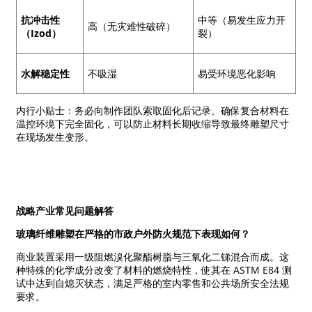
抗冲击性
中等（易发生应力开
高（无灾难性破碎）
（Izod）
裂）
水解稳定性
不吸湿
易受环境恶化影响
内行小贴士：务必向制作团队索取固化后记录。确保复合材料在
温控环境下完全固化，可以防止材料长期收缩导致最终雕塑尺寸
在现场发生变形。
战略产业常见问题解答
玻璃纤维雕塑在严格的市政户外防火规范下表现如何？
商业装置采用一级阻燃溴化聚酯树脂与三氧化二锑混合而成。这
种特殊的化学成分改变了材料的燃烧特性，使其在 ASTM E84 测
试中达到自熄灭状态，满足严格的室内零售和公共场所安全法规
要求。