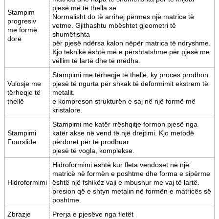
pjesë më të thella se
Stampim
Normalisht do të arrihej përmes një matrice të
progresiv
vetme. Gjithashtu mbështet gjeometri të
me formë
shumëfishta
dore
për pjesë ndërsa kalon nëpër matrica të ndryshme.
Kjo teknikë është më e përshtatshme për pjesë me
vëllim të lartë dhe të mëdha.
Stampimi me tërheqje të thellë, ky proces prodhon
Vulosje me
pjesë të ngurta për shkak të deformimit ekstrem të
tërheqje të
metalit.
thellë
e kompreson strukturën e saj në një formë më
kristalore.
Stampimi me katër rrëshqitje formon pjesë nga
Stampimi
katër akse në vend të një drejtimi. Kjo metodë
Fourslide
përdoret për të prodhuar
pjesë të vogla, komplekse.
Hidroformimi është kur fleta vendoset në një
matricë në formën e poshtme dhe forma e sipërme
Hidroformimi
është një fshikëz vaji e mbushur me vaj të lartë.
presion që e shtyn metalin në formën e matricës së
poshtme.
Zbrazje
Prerja e pjesëve nga fletët