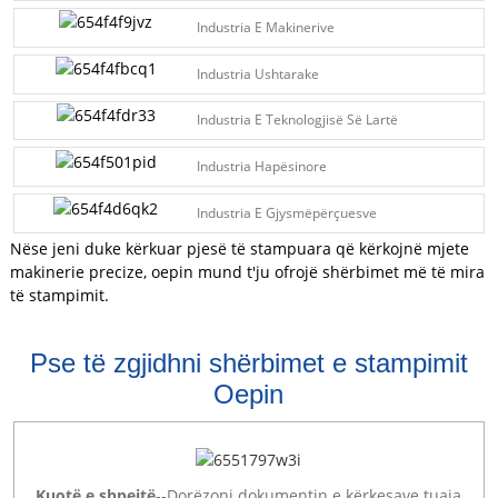
Industria E Makinerive
Industria Ushtarake
Industria E Teknologjisë Së Lartë
Industria Hapësinore
Industria E Gjysmëpërçuesve
Nëse jeni duke kërkuar pjesë të stampuara që kërkojnë mjete
makinerie precize, oepin mund t'ju ofrojë shërbimet më të mira
të stampimit.
Pse të zgjidhni shërbimet e stampimit
Oepin
Kuotë e shpejtë
--Dorëzoni dokumentin e kërkesave tuaja