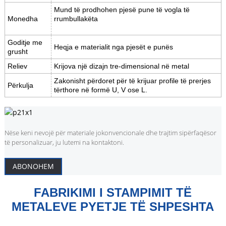
Mund të prodhohen pjesë pune të vogla të
Monedha
rrumbullakëta
Goditje me
Heqja e materialit nga pjesët e punës
grusht
Reliev
Krijova një dizajn tre-dimensional në metal
Zakonisht përdoret për të krijuar profile të prerjes
Përkulja
tërthore në formë U, V ose L.
Nëse keni nevojë për materiale jokonvencionale dhe trajtim sipërfaqësor
të personalizuar, ju lutemi na kontaktoni.
ABONOHEM
FABRIKIMI I STAMPIMIT TË
METALEVE PYETJE TË SHPESHTA