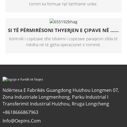
tornim ka formuar një bërthamë unike.
SI TË PËRMIRËSONI THYERJEN E ÇIPAVE NË ......
Kontrolli i copëzave dhe bllokimi i copëzave paraqesin sfida të
mëdha në të gjitha operacionet e tornimit.
Ndërtesa E Fabrikës Guangdong Huizhou Longmen 07,
Zona Industriale Longmenhong, Parku Industrial I
Transferimit Industrial Huizhou, Rruga Longcheng
+8618666867963
Info@oepins.com