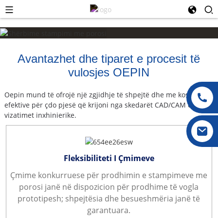
Avantazhet dhe tiparet e procesit të
vulosjes OEPIN
Oepin mund të ofrojë një zgjidhje të shpejtë dhe me kosto
efektive për çdo pjesë që krijoni nga skedarët CAD/CAM ose
vizatimet inxhinierike.
Fleksibiliteti I Çmimeve
Çmime konkurruese për prodhimin e stampimeve me
porosi janë në dispozicion për prodhime të vogla
prototipesh; shpejtësia dhe besueshmëria janë të
garantuara.