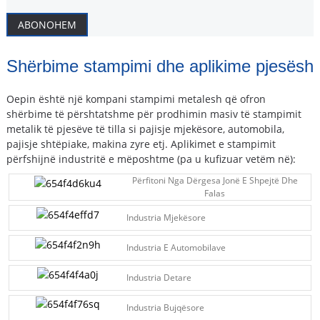
ABONOHEM
Shërbime stampimi dhe aplikime pjesësh
Oepin është një kompani stampimi metalesh që ofron
shërbime të përshtatshme për prodhimin masiv të stampimit
metalik të pjesëve të tilla si pajisje mjekësore, automobila,
pajisje shtëpiake, makina zyre etj. Aplikimet e stampimit
përfshijnë industritë e mëposhtme (pa u kufizuar vetëm në):
Përfitoni Nga Dërgesa Jonë E Shpejtë Dhe
Falas
Industria Mjekësore
Industria E Automobilave
Industria Detare
Industria Bujqësore