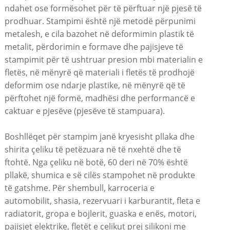
ndahet ose formësohet për të përftuar një pjesë të
prodhuar. Stampimi është një metodë përpunimi
metalesh, e cila bazohet në deformimin plastik të
metalit, përdorimin e formave dhe pajisjeve të
stampimit për të ushtruar presion mbi materialin e
fletës, në mënyrë që materiali i fletës të prodhojë
deformim ose ndarje plastike, në mënyrë që të
përftohet një formë, madhësi dhe performancë e
caktuar e pjesëve (pjesëve të stampuara).
Boshllëqet për stampim janë kryesisht pllaka dhe
shirita çeliku të petëzuara në të nxehtë dhe të
ftohtë. Nga çeliku në botë, 60 deri në 70% është
pllakë, shumica e së cilës stampohet në produkte
të gatshme. Për shembull, karroceria e
automobilit, shasia, rezervuari i karburantit, fleta e
radiatorit, gropa e bojlerit, guaska e enës, motori,
pajisjet elektrike, fletët e çelikut prej silikoni me