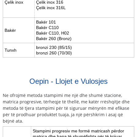
Çelik inox
Çelik inox 316
Çelik inox 316L
Bakër 101
Bakër C110
Bakër
Bakër C110, H02
Bakër 260 (Bronz)
bronzi 230 (85/15)
Tunxh
bronzi 260 (70/30)
Oepin - Llojet e Vulosjes
Ne ofrojmë metoda stampimi me një dhe shumë stacione,
matrica progresive, tërheqje të thellë, me katër rrëshqitje dhe
metoda të tjera stampimi për të siguruar mënyrën më efikase
për të prodhuar produktet tuaja, ja një përshkrim i asaj që
bëjnë ata.
Stampimi progresiv me formë matricash përdor
matrica dhe hapa të shumëfishta për të krijuar