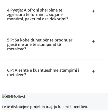
4.Pyetje: A ofroni shërbime të
+
zgjeruara të formimit, siç janë
montimi, paketimi ose dekorimi?
5.P: Sa kohë duhet për të prodhuar
+
pjesë me anë të stampimit të
metaleve?
6.P: A është e kushtueshme stampimi i
+
metaleve?
Le të diskutojmë projektin tuaj, ju lutemi klikoni këtu.