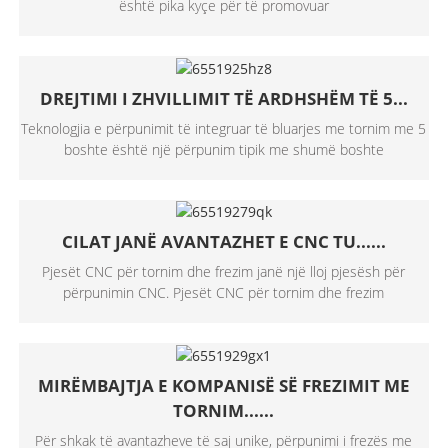
është pika kyçe për të promovuar
DREJTIMI I ZHVILLIMIT TË ARDHSHËM TË 5...
Teknologjia e përpunimit të integruar të bluarjes me tornim me 5
boshte është një përpunim tipik me shumë boshte
CILAT JANË AVANTAZHET E CNC TU......
Pjesët CNC për tornim dhe frezim janë një lloj pjesësh për
përpunimin CNC. Pjesët CNC për tornim dhe frezim
MIRËMBAJTJA E KOMPANISË SË FREZIMIT ME
TORNIM......
Për shkak të avantazheve të saj unike, përpunimi i frezës me