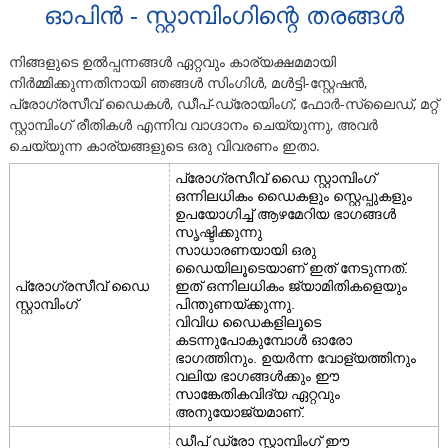
ഓപിൻ - സ്റ്റാമ്പിംഗിന്റെ തരങ്ങൾ
നിങ്ങളുടെ ഉൽപ്പന്നങ്ങൾ ഏറ്റവും കാര്യക്ഷമമായി
നിർമ്മിക്കുന്നതിനായി ഞങ്ങൾ സിംഗിൾ, മൾട്ടി-സ്റ്റേഷൻ,
പ്രോഗ്രസീവ് ഡൈകൾ, ഡീപ്-ഡ്രോയിംഗ്, ഫോർ-സ്ലൈഡ്, മറ്റ്
സ്റ്റാമ്പിംഗ് രീതികൾ എന്നിവ വാഗ്ദാനം ചെയ്യുന്നു, അവർ
ചെയ്യുന്ന കാര്യങ്ങളുടെ ഒരു വിവരണം ഇതാ.
പ്രോഗ്രസീവ് ഡൈ സ്റ്റാമ്പിംഗ്
ഒന്നിലധികം ഡൈകളും സ്റ്റെപ്പുകളും
ഉപയോഗിച്ച് ആഴമേറിയ ഭാഗങ്ങൾ
സൃഷ്ടിക്കുന്നു
സാധാരണയായി ഒരു
ഡൈയിലൂടെയാണ് ഇത് നേടുന്നത്.
പ്രോഗ്രസീവ് ഡൈ
ഇത് ഒന്നിലധികം ജ്യാമിതികളെയും
സ്റ്റാമ്പിംഗ്
പിന്തുണയ്ക്കുന്നു.
വിവിധ ഡൈകളിലൂടെ
കടന്നുപോകുമ്പോൾ ഓരോ
ഭാഗത്തിനും. ഉയർന്ന വോള്യത്തിനും
വലിയ ഭാഗങ്ങൾക്കും ഈ
സാങ്കേതികവിദ്യ ഏറ്റവും
അനുയോജ്യമാണ്.
ഡീപ് ഡ്രോ സ്റ്റാമ്പിംഗ് ഈ