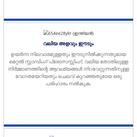
വലിയ അളവും ഈടും
ഉയർന്ന നിലവാരമുള്ളതും ഈടുനിൽക്കുന്നതുമായ
മെറ്റൽ സ്റ്റാമ്പിംഗ് പ്രോസസ്സിംഗ്, വലിയ തോതിലുള്ള
നിർമ്മാണത്തിന്റെ ആവശ്യങ്ങൾ നിറവേറ്റുന്നതിനുള്ള
വേഗതയേറിയതും ചെലവ് കുറഞ്ഞതുമായ ഒരു
പരിഹാരം നൽകുക.