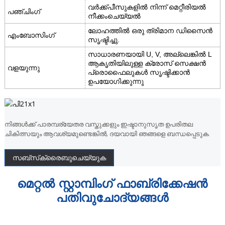
വർക്ക്പീസുകളിൽ നിന്ന് മെറ്റീരിയൽ
പഞ്ചിംഗ്
നീക്കംചെയ്യൽ
ലോഹത്തിൽ ഒരു ത്രിമാന ഡിസൈൻ
എംബോസിംഗ്
സൃഷ്ടിച്ചു.
സാധാരണയായി U, V, അല്ലെങ്കിൽ L
ആകൃതിയിലുള്ള ക്രോസ് സെക്ഷൻ
വളയുന്നു
പ്രൊഫൈലുകൾ സൃഷ്ടിക്കാൻ
ഉപയോഗിക്കുന്നു
നിങ്ങൾക്ക് പാരമ്പര്യേതര വസ്തുക്കളും ഇഷ്ടാനുസൃത ഉപരിതല
ചികിത്സയും ആവശ്യമുണ്ടെങ്കിൽ, ദയവായി ഞങ്ങളെ ബന്ധപ്പെടുക.
സബ്‌സ്‌ക്രൈബുചെയ്യുക
മെറ്റൽ സ്റ്റാമ്പിംഗ് ഫാബ്രിക്കേഷൻ
പതിവുചോദ്യങ്ങൾ