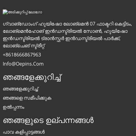
ഗ്വാങ്‌ഡോംഗ് ഹുയിഷോ ലോങ്‌മെൻ 07 ഫാക്ടറി കെട്ടിടം,
ലോങ്‌മെൻഹോങ് ഇൻഡസ്ട്രിയൽ സോൺ, ഹുയിഷോ
ഇൻഡസ്ട്രിയൽ ട്രാൻസ്ഫർ ഇൻഡസ്ട്രിയൽ പാർക്ക്,
ലോങ്‌ചെങ് സ്ട്രീറ്റ്
+8618666867963
Info@oepins.com
ഞങ്ങളേക്കുറിച്ച്
ഞങ്ങളേക്കുറിച്ച്
ഞങ്ങളെ സമീപിക്കുക
ഉൽപ്പന്നം
ഞങ്ങളുടെ ഉല്പന്നങ്ങൾ
പാവ കളിപ്പാട്ടങ്ങൾ