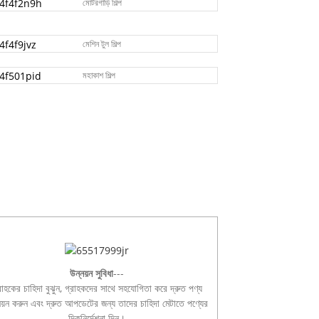
মোটরগাড়ি শিল্প
মেশিন টুল শিল্প
মহাকাশ শিল্প
উন্নয়ন সুবিধা
---
রাহকের চাহিদা বুঝুন, গ্রাহকদের সাথে সহযোগিতা করে দ্রুত পণ্য
নয়ন করুন এবং দ্রুত আপডেটের জন্য তাদের চাহিদা মেটাতে পণ্যের
দিকনির্দেশনা দিন।