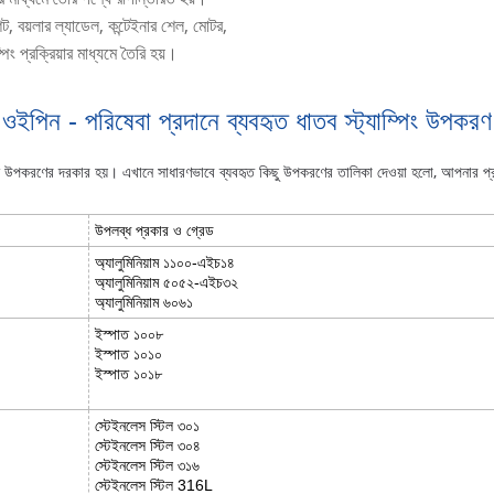
শিট, বয়লার ল্যাডেল, কন্টেইনার শেল, মোটর,
পিং প্রক্রিয়ার মাধ্যমে তৈরি হয়।
ওইপিন - পরিষেবা প্রদানে ব্যবহৃত ধাতব স্ট্যাম্পিং উপকরণ
িভিন্ন উপকরণের দরকার হয়। এখানে সাধারণভাবে ব্যবহৃত কিছু উপকরণের তালিকা দেওয়া হলো, আপনা
উপলব্ধ প্রকার ও গ্রেড
অ্যালুমিনিয়াম ১১০০-এইচ১৪
অ্যালুমিনিয়াম ৫০৫২-এইচ৩২
অ্যালুমিনিয়াম ৬০৬১
ইস্পাত ১০০৮
ইস্পাত ১০১০
ইস্পাত ১০১৮
স্টেইনলেস স্টিল ৩০১
স্টেইনলেস স্টিল ৩০৪
স্টেইনলেস স্টিল ৩১৬
স্টেইনলেস স্টিল 316L