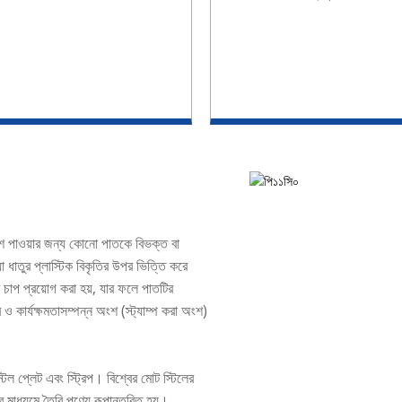
?
অংশ পাওয়ার জন্য কোনো পাতকে বিভক্ত বা
যা ধাতুর প্লাস্টিক বিকৃতির উপর ভিত্তি করে
র চাপ প্রয়োগ করা হয়, যার ফলে পাতটির
 ও কার্যক্ষমতাসম্পন্ন অংশ (স্ট্যাম্প করা অংশ)
স্টিল প্লেট এবং স্ট্রিপ। বিশ্বের মোট স্টিলের
 মাধ্যমে তৈরি পণ্যে রূপান্তরিত হয়।