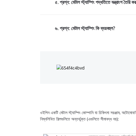
৫. প্রশ্ন: মেটাল স্ট্যাম্পিং পদ্ধতিতে যন্ত্রাংশ তৈরি
৬. প্রশ্ন: মেটাল স্ট্যাম্পিং কি ব্যয়বহুল?
ওইপিন একটি মেটাল স্ট্যাম্পিং কোম্পানি যা চিকিৎসা সরঞ্জাম, অটোমোবাইল
নিম্নলিখিত শিল্পগুলিতে অন্তর্ভুক্ত (এগুলিতে সীমাবদ্ধ নয়):