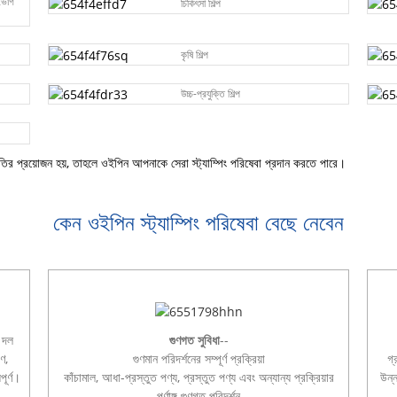
পভোগ
চিকিৎসা শিল্প
কৃষি শিল্প
উচ্চ-প্রযুক্তি শিল্প
্ত্রপাতির প্রয়োজন হয়, তাহলে ওইপিন আপনাকে সেরা স্ট্যাম্পিং পরিষেবা প্রদান করতে পারে।
কেন ওইপিন স্ট্যাম্পিং পরিষেবা বেছে নেবেন
 দল
গুণগত সুবিধা
--
ণ,
গুণমান পরিদর্শনের সম্পূর্ণ প্রক্রিয়া
গ্
ূর্ণ।
কাঁচামাল, আধা-প্রস্তুত পণ্য, প্রস্তুত পণ্য এবং অন্যান্য প্রক্রিয়ার
উন্
পূর্ণাঙ্গ গুণগত পরিদর্শন