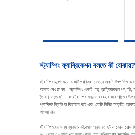
স্ট্যাম্পিং ফ্যাব্রিকেশন বলতে কী বোঝায়
স্ট্যাম্পিং হলো এমন একটি প্রক্রিয়া যেখানে একটি উৎপাদিত 
আকার দেওয়া হয়। স্ট্যাম্পিং একটি ধাতু প্রক্রিয়াকরণ পদ্ধতি, 
তৈরি। এতে ছাঁচ এবং স্ট্যাম্পিং সরঞ্জাম ব্যবহার করে পাতের উপ
প্লাস্টিক বিকৃতি বা বিভাজন ঘটে এবং একটি নির্দিষ্ট আকৃতি, আকার
পাওয়া যায়।
স্ট্যাম্পিংয়ের জন্য ব্যবহৃত কাঁচামাল প্রধানত হট ও কোল্ড রোল্ড 
৬০ থেকে ৭০ শতাংশই হলো প্লেট, যার বেশিরভাগই স্ট্যাম্পিংয়ের