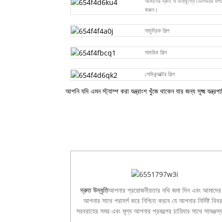
আমাদের দ্রুত ও বিনামূল্যে ডেলিভারি উ
করুন।
সামুদ্রিক শিল্প
সামরিক শিল্প
সেমিকন্ডাক্টর শিল্প
আপনি যদি এমন স্ট্যাম্প করা যন্ত্রাংশ খুঁজে থাকেন যার জন্য সূক্ষ্ম যন
দ্রুত উদ্ধৃতি
আপনার প্রয়োজনীয়তার নথি জমা দিন এবং আমাদের
আপনার সাথে পরামর্শ করে নিশ্চিত করবে যে আপনার নির্দিষ্ট বিবর
সরবরাহের সময় এবং মূল্য আপনার প্রকল্পের চাহিদার সাথে সামঞ্জস্যপ