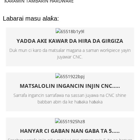
ƘARAMIN TAMBARIN HARDWARE
Labarai masu alaƙa:
YADDA AKE KAWAR DA HIRA DA GIRGIZA
Duk mun ci karo da matsalar magana a saman workpiece yayin
juyawar CNC.
MATSALOLIN INGANCIN INJIN CNC.....
Sarrafa ingancin sarrafawa na sassan juyawa na CNC shine
babban abin da ke haɓaka haɓaka
HANYAR CI GABAN NAN GABA TA 5.....