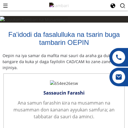
Fa'idodi da fasalulluka na tsarin buga
tambarin OEPIN
Oepin na iya samar da mafita mai sauri da araha ga duk wani
ɓangare da kuka yi daga fayilolin CAD/CAM ko zane-zanen
injiniya.
Sassaucin Farashi
Ana samun farashin ƙira na musamman na
musamman don ƙananan ayyukan samfura; an
tabbatar da sauri da aminci.