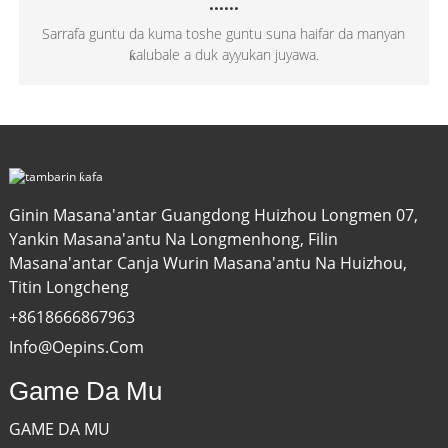
......
Sarrafa guntu da kuma toshe guntu suna haifar da manyan
ƙalubale a duk ayyukan juyawa.
Ginin Masana'antar Guangdong Huizhou Longmen 07,
Yankin Masana'antu Na Longmenhong, Filin
Masana'antar Canja Wurin Masana'antu Na Huizhou,
Titin Longcheng
+8618666867963
Info@oepins.com
Game Da Mu
GAME DA MU