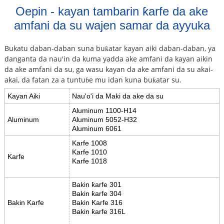
Oepin - kayan tambarin ƙarfe da ake
amfani da su wajen samar da ayyuka
Bukatu daban-daban suna buƙatar kayan aiki daban-daban, ya
danganta da nau'in da kuma yadda ake amfani da kayan aikin
da ake amfani da su, ga wasu kayan da ake amfani da su akai-
akai, da fatan za a tuntuɓe mu idan kuna buƙatar su.
Kayan Aiki
Nau'o'i da Maki da ake da su
Aluminum 1100-H14
Aluminum
Aluminum 5052-H32
Aluminum 6061
Karfe 1008
Karfe 1010
Karfe
Karfe 1018
Bakin ƙarfe 301
Bakin ƙarfe 304
Bakin Karfe
Bakin Karfe 316
Bakin ƙarfe 316L