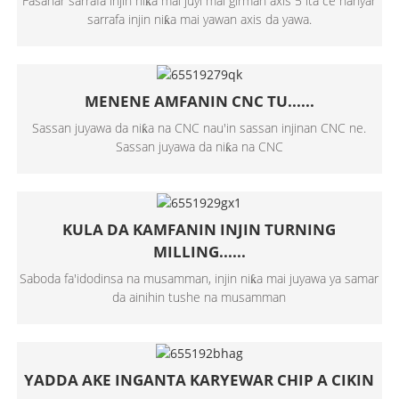
Fasahar sarrafa injin niƙa mai juyi mai girman axis 5 ita ce hanyar
sarrafa injin niƙa mai yawan axis da yawa.
MENENE AMFANIN CNC TU......
Sassan juyawa da niƙa na CNC nau'in sassan injinan CNC ne.
Sassan juyawa da niƙa na CNC
KULA DA KAMFANIN INJIN TURNING
MILLING......
Saboda fa'idodinsa na musamman, injin niƙa mai juyawa ya samar
da ainihin tushe na musamman
YADDA AKE INGANTA KARYEWAR CHIP A CIKIN