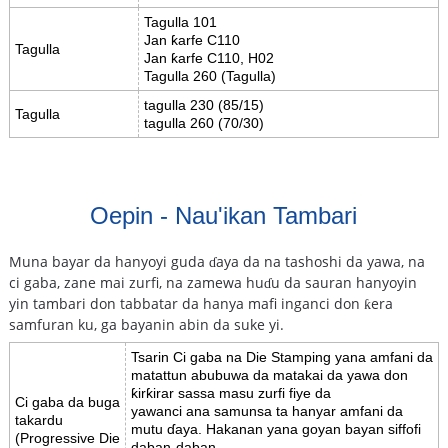
Tagulla 101
Jan ƙarfe C110
Tagulla
Jan ƙarfe C110, H02
Tagulla 260 (Tagulla)
tagulla 230 (85/15)
Tagulla
tagulla 260 (70/30)
Oepin - Nau'ikan Tambari
Muna bayar da hanyoyi guda ɗaya da na tashoshi da yawa, na
ci gaba, zane mai zurfi, na zamewa huɗu da sauran hanyoyin
yin tambari don tabbatar da hanya mafi inganci don ƙera
samfuran ku, ga bayanin abin da suke yi.
Tsarin Ci gaba na Die Stamping yana amfani da
matattun abubuwa da matakai da yawa don
ƙirƙirar sassa masu zurfi fiye da
Ci gaba da buga
yawanci ana samunsa ta hanyar amfani da
takardu
mutu ɗaya. Hakanan yana goyan bayan siffofi
(Progressive Die
daban-daban