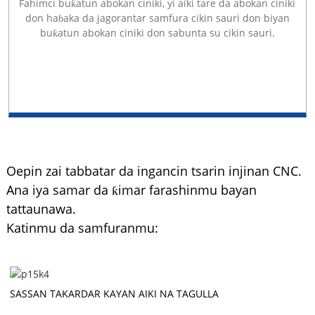
Fahimci buƙatun abokan ciniki, yi aiki tare da abokan ciniki
don haɓaka da jagorantar samfura cikin sauri don biyan
buƙatun abokan ciniki don sabunta su cikin sauri.
Oepin zai tabbatar da ingancin tsarin injinan CNC.
Ana iya samar da ƙimar farashinmu bayan
tattaunawa.
Katinmu da samfuranmu:
SASSAN TAKARDAR KAYAN AIKI NA TAGULLA