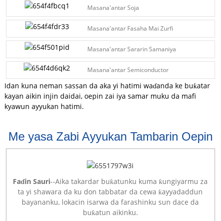
Masana'antar Soja
Masana'antar Fasaha Mai Zurfi
Masana'antar Sararin Samaniya
Masana'antar Semiconductor
Idan kuna neman sassan da aka yi hatimi waɗanda ke buƙatar
kayan aikin injin daidai, oepin zai iya samar muku da mafi
kyawun ayyukan hatimi.
Me yasa Zabi Ayyukan Tambarin Oepin
Faɗin Sauri
--Aika takardar buƙatunku kuma ƙungiyarmu za
ta yi shawara da ku don tabbatar da cewa ƙayyadaddun
bayananku, lokacin isarwa da farashinku sun dace da
buƙatun aikinku.