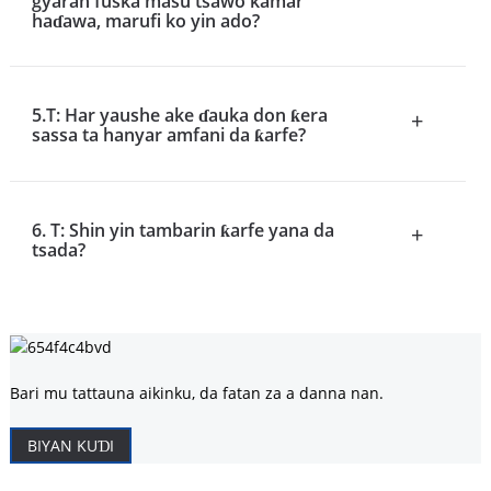
gyaran fuska masu tsawo kamar
haɗawa, marufi ko yin ado?
5.T: Har yaushe ake ɗauka don ƙera
+
sassa ta hanyar amfani da ƙarfe?
6. T: Shin yin tambarin ƙarfe yana da
+
tsada?
Bari mu tattauna aikinku, da fatan za a danna nan.
BIYAN KUƊI