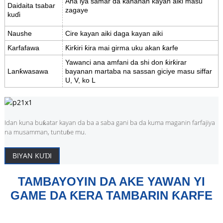
Ana iya samar da ƙananan kayan aiki masu
Daidaita tsabar
zagaye
kuɗi
Naushe
Cire kayan aiki daga kayan aiki
Ƙarfafawa
Ƙirƙiri ƙira mai girma uku akan ƙarfe
Yawanci ana amfani da shi don ƙirƙirar
Lanƙwasawa
bayanan martaba na sassan giciye masu siffar
U, V, ko L
Idan kuna buƙatar kayan da ba a saba gani ba da kuma maganin farfajiya
na musamman, tuntuɓe mu.
BIYAN KUƊI
TAMBAYOYIN DA AKE YAWAN YI
GAME DA ƘERA TAMBARIN ƘARFE