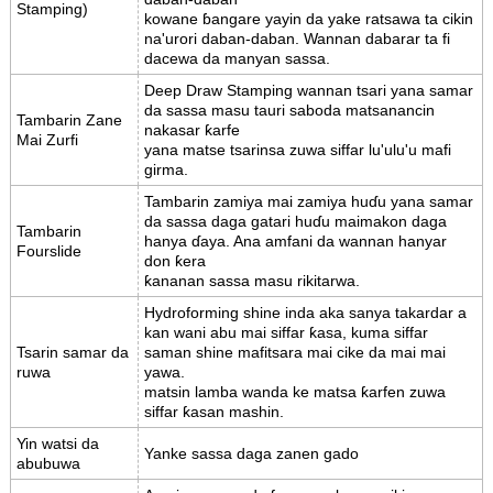
Stamping)
kowane ɓangare yayin da yake ratsawa ta cikin
na'urori daban-daban. Wannan dabarar ta fi
dacewa da manyan sassa.
Deep Draw Stamping wannan tsari yana samar
da sassa masu tauri saboda matsanancin
Tambarin Zane
nakasar ƙarfe
Mai Zurfi
yana matse tsarinsa zuwa siffar lu'ulu'u mafi
girma.
Tambarin zamiya mai zamiya huɗu yana samar
da sassa daga gatari huɗu maimakon daga
Tambarin
hanya ɗaya. Ana amfani da wannan hanyar
Fourslide
don ƙera
ƙananan sassa masu rikitarwa.
Hydroforming shine inda aka sanya takardar a
kan wani abu mai siffar ƙasa, kuma siffar
Tsarin samar da
saman shine mafitsara mai cike da mai mai
ruwa
yawa.
matsin lamba wanda ke matsa ƙarfen zuwa
siffar ƙasan mashin.
Yin watsi da
Yanke sassa daga zanen gado
abubuwa