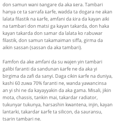
don samun wani ɓangare da aka ƙera. Tambari
hanya ce ta sarrafa ƙarfe, wadda ta dogara ne akan
lalata filastik na ƙarfe, amfani da ƙira da kayan aiki
na tambari don matsi ga kayan takarda, don haka
kayan takarda don samar da lalata ko rabuwar
filastik, don samun takamaiman siffa, girma da
aikin sassan (sassan da aka tambari).
Famfon da ake amfani da su wajen yin tambari
galibi faranti da sandunan ƙarfe ne da aka yi
birgima da zafi da sanyi. Daga cikin ƙarfe na duniya,
kashi 60 zuwa 70% faranti ne, wanda yawancinsa
an yi shi ne da kayayyakin da aka gama. Misali, jikin
mota, chassis, tankin mai, takardar radiator,
tukunyar tukunya, harsashin kwantena, injin, kayan
lantarki, takardar ƙarfe ta silicon, da sauransu,
tsarin tambari ne.