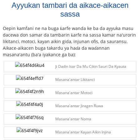
Ayyukan tambari da aikace-aikacen
sassa
Oepin kamfani ne na buga ƙarfe wanda ke ba da ayyuka masu
dacewa don samar da tambarin ƙarfe na sassa kamar na'urorin
likitanci, motoci, kayan aikin gida, injunan ofis, da sauransu.
Aikace-aikacen buga takardu ya haɗa da waɗannan
masana'antu (ba'a iyakance ga ba):
Ji Daɗin Isar Da Mu Cikin Sauri Da Kyauta
Masana'antar Likitanci
Masana'antar Motoci
Masana'antar Jiragen Ruwa
Masana'antar Noma
Masana'antar Kayan Aikin Injina