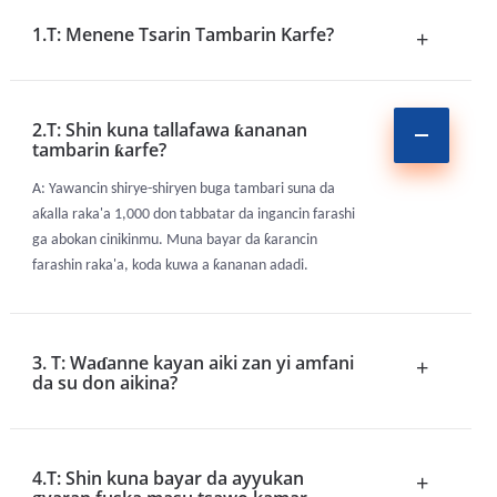
1.T: Menene Tsarin Tambarin Karfe?
+
2.T: Shin kuna tallafawa ƙananan
tambarin ƙarfe?
A: Yawancin shirye-shiryen buga tambari suna da
aƙalla raka'a 1,000 don tabbatar da ingancin farashi
ga abokan cinikinmu. Muna bayar da ƙarancin
farashin raka'a, koda kuwa a ƙananan adadi.
3. T: Waɗanne kayan aiki zan yi amfani
+
da su don aikina?
4.T: Shin kuna bayar da ayyukan
+