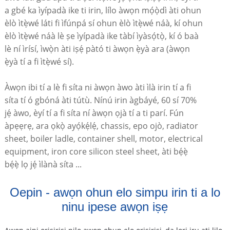
a gbé ka ìyípadà ike ti irin, lílo àwọn mọ́ọ̀dì àti ohun
èlò ìtẹ̀wé láti fi ìfúnpá sí ohun èlò ìtẹ̀wé náà, kí ohun
èlò ìtẹ̀wé náà lè ṣe ìyípadà ike tàbí ìyàsọ́tọ̀, kí ó baà
lè ní ìrísí, ìwọ̀n àti iṣẹ́ pàtó ti àwọn ẹ̀yà ara (àwọn
ẹ̀yà tí a fi ìtẹ̀wé sí).
Àwọn ibi tí a lè fi síta ni àwọn àwo àti ìlà irin tí a fi
síta tí ó gbóná àti tútù. Nínú irin àgbáyé, 60 sí 70%
jẹ́ àwo, èyí tí a fi síta ní àwọn ọjà tí a ti parí. Fún
àpẹẹrẹ, ara ọkọ̀ ayọ́kẹ́lẹ́, chassis, epo ojò, radiator
sheet, boiler ladle, container shell, motor, electrical
equipment, iron core silicon steel sheet, àti bẹ́ẹ̀
bẹ́ẹ̀ lọ jẹ́ ìlànà síta ...
Oepin - awọn ohun elo simpu irin ti a lo
ninu ipese awọn iṣẹ