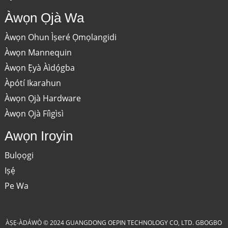
Àwọn Ọjà Wa
Àwọn Ohun Ìṣeré Ọmọlangidi
Àwọn Mannequin
Àwọn Ẹ̀yà Àìdọ́gba
Àpótí Ikarahun
Àwọn Ọjà Hardware
Àwọn Ọjà Fíìgìsì
Awọn Iroyin
Bulọọgi
Iṣẹ́
Pe Wa
ÀṢẸ-ÀDÁWÒ © 2024 GUANGDONG OEPIN TECHNOLOGY CO, LTD. GBOGBO