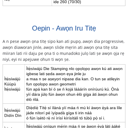
idẹ 260 (70/30)
Oepin - Awọn Iru Titẹ
A n pese awọn ọna titẹ sipo kan ati pupọ, awọn dia progressive,
awọn diaworan jinle, awọn slide mẹrin ati awọn ọna titẹ sita
miiran lati rii daju pe ọna ti o munadoko julọ lati ṣe awọn ọja rẹ
niyi, eyi ni apejuwe ohun ti wọn ṣe.
Ìtẹ̀síwájú Die Stamping nlo ọpọlọpọ awọn kú ati awọn
igbesẹ lati ṣẹda awọn ẹya jinle ju
Ìtẹ̀síwájú
a maa n ṣe aṣeyọri nipasẹ dia kan. O tun ṣe atilẹyin
Kúùpù
fun ọpọlọpọ awọn geometri
Ìtẹ̀síwájú
fún apá kan bí ó ṣe ń kọjá láàárín onírúurú kú. Ọ̀nà
yìí dára jùlọ fún àwọn ohun èlò gíga àti àwọn ohun
èlò ńlá.
Díẹ̀díẹ̀ Títẹ̀ sí ìlànà yìí máa ń mú kí àwọn ẹ̀yà ara líle
Ìtẹ̀síwájú
jáde nítorí pé ìyípadà gíga ti irin náà
Dídín Dín
ó fún ìṣètò rẹ̀ ní ìrísí kírísítàlì tó túbọ̀ pọ̀ sí i.
Ìtẹ̀síwájú onígun mẹ́rin máa ń ṣe àwọn ẹ̀yà láti àáké