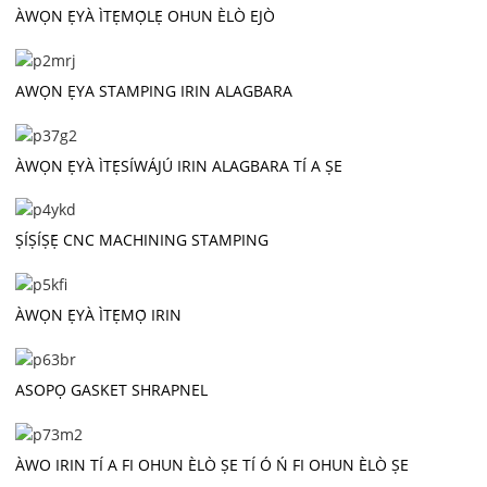
ÀWỌN Ẹ̀YÀ ÌTẸ̀MỌ́LẸ̀ OHUN ÈLÒ EJÒ
AWỌN ẸYA STAMPING IRIN ALAGBARA
ÀWỌN Ẹ̀YÀ ÌTẸ̀SÍWÁJÚ IRIN ALAGBARA TÍ A ṢE
ṢÍṢÍṢẸ́ CNC MACHINING STAMPING
ÀWỌN Ẹ̀YÀ ÌTẸ̀MỌ́ IRIN
ASOPỌ GASKET SHRAPNEL
ÀWO IRIN TÍ A FI OHUN ÈLÒ ṢE TÍ Ó Ń FI OHUN ÈLÒ ṢE