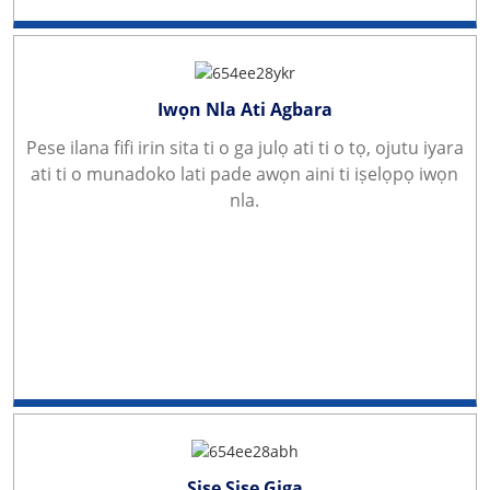
Iwọn Nla Ati Agbara
Pese ilana fifi irin sita ti o ga julọ ati ti o tọ, ojutu iyara
ati ti o munadoko lati pade awọn aini ti iṣelọpọ iwọn
nla.
Ṣiṣe Ṣiṣe Giga