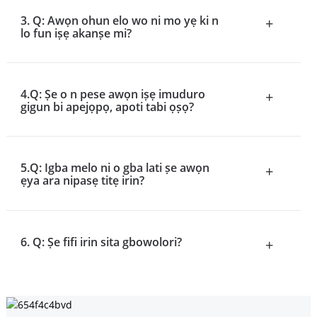
3. Q: Awọn ohun elo wo ni mo yẹ ki n
+
lo fun iṣẹ akanṣe mi?
4.Q: Ṣe o n pese awọn iṣẹ imuduro
+
gigun bi apejọpọ, apoti tabi ọṣọ?
5.Q: Igba melo ni o gba lati ṣe awọn
+
ẹya ara nipasẹ titẹ irin?
6. Q: Ṣe fifi irin sita gbowolori?
+