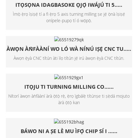
ITỌSỌNA IDAGBASOKE ỌJỌ́ IWÁJÚ TI 5.....
Ìmọ̀ ẹ̀rọ ìṣiṣẹ́ tí a fi ẹ̀rọ 5 axis turning milling ṣe jẹ́ ọ̀nà ìṣiṣẹ́
onípele-pupọ tí ó wọ́pọ̀.
ÀWỌN ÀǸFÀÀNÍ WO LÓ WÀ NÍNÚ IṢẸ́ CNC TU.....
Àwọn ẹ̀yà CNC títún àti ìlọ títún jẹ́ irú àwọn ẹ̀yà CNC títún.
ITỌJU TI TURNING MILLING CO......
Nítorí àwọn àǹfààní àrà ọ̀tọ̀ rẹ̀, ẹ̀rọ ìgbálẹ̀ títúnṣe ti ṣẹ̀dá mojuto
àrà ọ̀tọ̀ kan
BÁWO NI A ṢE LÈ MU ÌFỌ́ CHIP SÍ I ......