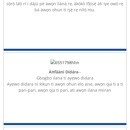
sọ̀rọ̀ láti rí i dájú pé àwọn ìlànà rẹ, àkókò ìfijiṣẹ́ àti iye owó rẹ
bá àwọn ohun tí iṣẹ́ rẹ nílò mu.
Àǹfààní Dídára
--
Gbogbo ilana ti ayẹwo didara
Ayẹwo didara ni kikun ti awọn ohun elo aise, awọn ọja ti a ti
pari-pari, awọn ọja ti pari, ati awọn ilana miiran