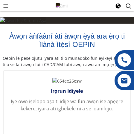
Àwọn àǹfààní àti àwọn ẹ̀yà ara ẹ̀rọ ti
ìlànà ìtẹ̀sí OEPIN
Oepin le pese ojutu iyara ati ti o munadoko fun eyikeyi apakan
ti o ṣe lati awọn faili CAD/CAM tabi awọn aworan imọ-ẹrọ.
Irọrun Idiyele
Iye owo iṣelọpọ aṣa ti idije wa fun awọn iṣẹ apẹẹrẹ
kekere; iyara ati igbẹkẹle ni a ṣe idaniloju.