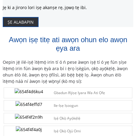
Jẹ ki a jiroro lori iṣẹ akanṣe rẹ, jọwọ tẹ ibi.
ṢE ALABAPIN
Awọn iṣẹ titẹ ati awọn ohun elo awọn
ẹya ara
Oepin jẹ́ ilé-iṣẹ́ ìtẹ̀mọ́ irin tí ó ń pese àwọn iṣẹ́ tí ó yẹ fún ṣíṣe
ìtẹ̀mọ́ irin fún àwọn ẹ̀yà ara bí i ẹ̀rọ ìṣègùn, ọkọ̀ ayọ́kẹ́lẹ́, àwọn
ohun èlò ilé, àwọn ẹ̀rọ ọ́fíìsì, àti bẹ́ẹ̀ bẹ́ẹ̀ lọ. Àwọn ohun èlò
ìtẹ̀mọ́ náà ní àwọn iṣẹ́ wọ̀nyí (kò mọ sí):
Gbadun Ifijiṣẹ Iyara Wa Ati Ọfẹ
Ile-Iṣẹ Iṣoogun
Iṣẹ́ Ọkọ̀ Ayọ́kẹ́lẹ́
Iṣẹ́ Ọkọ̀ Ojú Omi