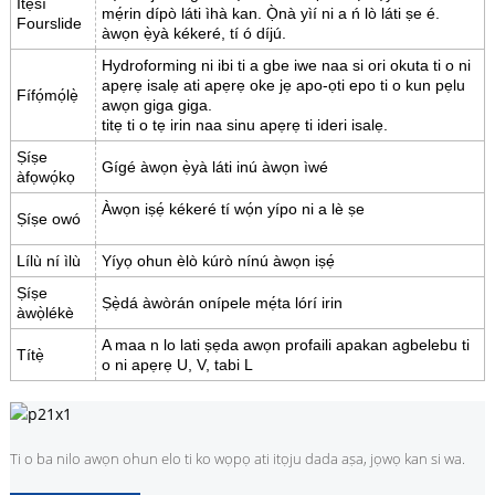
Ìtẹ̀sí
mẹ́rin dípò láti ìhà kan. Ọ̀nà yìí ni a ń lò láti ṣe é.
Fourslide
àwọn ẹ̀yà kékeré, tí ó díjú.
Hydroforming ni ibi ti a gbe iwe naa si ori okuta ti o ni
apẹrẹ isalẹ ati apẹrẹ oke jẹ apo-ọti epo ti o kun pẹlu
Fífọ́mọ́lẹ̀
awọn giga giga.
titẹ ti o tẹ irin naa sinu apẹrẹ ti ideri isalẹ.
Ṣíṣe
Gígé àwọn ẹ̀yà láti inú àwọn ìwé
àfọwọ́kọ
Àwọn iṣẹ́ kékeré tí wọ́n yípo ni a lè ṣe
Ṣíṣe owó
Lílù ní ìlù
Yíyọ ohun èlò kúrò nínú àwọn iṣẹ́
Ṣíṣe
Ṣẹ̀dá àwòrán onípele mẹ́ta lórí irin
àwọ̀lékè
A maa n lo lati ṣẹda awọn profaili apakan agbelebu ti
Títẹ̀
o ni apẹrẹ U, V, tabi L
Ti o ba nilo awọn ohun elo ti ko wọpọ ati itọju dada aṣa, jọwọ kan si wa.