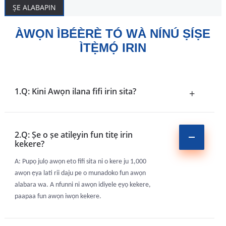
ṢE ALABAPIN
ÀWỌN ÌBÉÈRÈ TÓ WÀ NÍNÚ ṢÍṢE
ÌTẸ̀MỌ́ IRIN
1.Q: Kini Awọn ilana fifi irin sita?
+
2.Q: Ṣe o ṣe atilẹyin fun titẹ irin
kekere?
A: Pupọ julọ awọn eto fifi sita ni o kere ju 1,000
awọn ẹya lati rii daju pe o munadoko fun awọn
alabara wa. A nfunni ni awọn idiyele ẹyọ kekere,
paapaa fun awọn iwọn kekere.