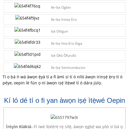
Ile-Iṣẹ Ogbin
Ile-Iṣẹ Irinṣẹ Ẹrọ
Iṣẹ́ Ológun
Ile-Iṣẹ Imọ-Ẹrọ Giga
Iṣẹ́ Ọkọ̀ Òfurufú
Ile-Iṣẹ Semiconductor
Tí o bá ń wá àwọn ẹ̀yà tí a fi àmì sí tí ó nílò àwọn irinṣẹ́ ẹ̀rọ tí ó
péye, oepin lè fún ọ ní àwọn iṣẹ́ ìtẹ̀wé tí ó dára jùlọ.
Kí ló dé tí o fi yan àwọn iṣẹ́ ìtẹ̀wé Oepin
Ìròyìn Kíákíá
--Fi ìwé ìbéèrè rẹ sílẹ̀, àwọn ẹgbẹ́ wa yóò sì bá ọ