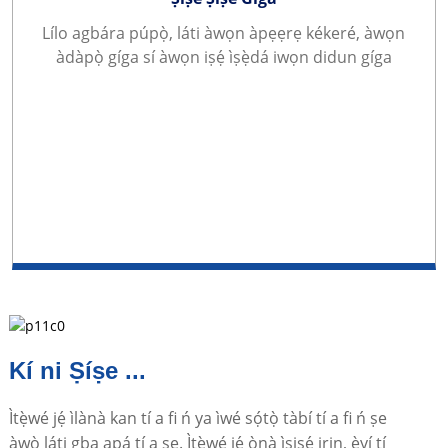
Lílo agbára púpọ̀, láti àwọn àpẹẹrẹ kékeré, àwọn
àdàpọ̀ gíga sí àwọn iṣẹ́ ìṣẹ̀dá iwọn didun gíga
Kí ni Ṣíṣe ...
Ìtẹ̀wé jẹ́ ìlànà kan tí a fi ń ya ìwé sọ́tọ̀ tàbí tí a fi ń ṣe
àwò láti gba apá tí a ṣe. Ìtẹ̀wé jẹ́ ọ̀nà ìṣiṣẹ́ irin, èyí tí