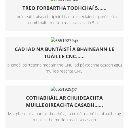
TREO FORBARTHA TODHCHAÍ 5......
Is próiseáil il-aiseach tipiciúil í an teicneolaíocht phróiseála
comhtháite muilleoireachta casadh 5 ais
CAD IAD NA BUNTÁISTÍ A BHAINEANN LE
TUÁILLE CNC......
Is cineál páirteanna meaisínithe CNC iad páirteanna casadh agus
muilleoireachta CNC.
COTHABHÁIL AR CHUIDEACHTA
MUILLEOIREACHTA CASADH......
Mar gheall ar a buntáistí uathúla, tá croílár uathúil cruthaithe ag
meaisínithe muilleoireachta casadh