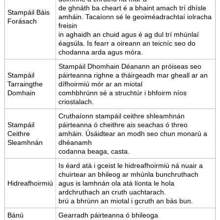
de ghnáth ba cheart é a bhaint amach trí dhísle
Stampáil Báis
amháin. Tacaíonn sé le geoiméadrachtaí iolracha
Forásach
freisin
in aghaidh an chuid agus é ag dul trí mhúnlaí
éagsúla. Is fearr a oireann an teicníc seo do
chodanna arda agus móra.
Stampáil Dhomhain Déanann an próiseas seo
Stampáil
páirteanna righne a tháirgeadh mar gheall ar an
Tarraingthe
dífhoirmiú mór ar an miotal
Domhain
comhbhrúnn sé a struchtúr i bhfoirm níos
criostalach.
Cruthaíonn stampáil ceithre shleamhnán
Stampáil
páirteanna ó cheithre ais seachas ó threo
Ceithre
amháin. Úsáidtear an modh seo chun monarú a
Sleamhnán
dhéanamh
codanna beaga, casta.
Is éard atá i gceist le hidreafhoirmiú ná nuair a
chuirtear an bhileog ar mhúnla bunchruthach
Hidreafhoirmiú
agus is lamhnán ola atá líonta le hola
ardchruthach an cruth uachtarach.
brú a bhrúnn an miotal i gcruth an bás bun.
Bánú
Gearradh páirteanna ó bhileoga