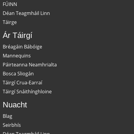
FÚINN
Déan Teagmháil Linn
Táirge
Ár Táirgí
Bréagáin Bábóige
Mannequins
Páirteanna Neamhrialta
Bosca Sliogán
Táirgí Crua-Earraí
Táirgí Snáithínghloine
Nuacht
Blag
Seirbhís
Déan Teagmháil Linn