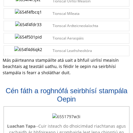
Tionscal Uirlisí Meaisín
Tionscal Míleata
Tionscal Ardteicneolaíochta
Tionscal Aeraspáis
Tionscal Leathsheoltóra
Más páirteanna stampáilte atá uait a bhfuil uirlisí meaisín
beachtais ag teastáil uathu, is féidir le oepin na seirbhísí
stampála is fearr a sholáthar duit.
Cén fáth a roghnófá seirbhísí stampála
Oepin
Luachan Tapa
--Cuir isteach do dhoiciméad riachtanas agus
rachaidh ár bhfoireann i gcomhairle leat lena chinntiú go