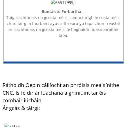
Buntáiste Forbartha
---
Tuig riachtanais na gcustaiméirí, comhoibrigh le custaiméirí
chun táirgí a fhorbairt agus a threorú go tapa chun freastal
ar riachtanais na gcustaiméirí le haghaidh nuashonraithe
tapa.
Ráthóidh Oepin cáilíocht an phróisis meaisínithe
CNC. Is féidir ár luachana a ghiniúint tar éis
comhairliúcháin.
Ár gcás & táirgí: