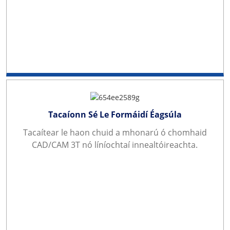
Tacaíonn Sé Le Formáidí Éagsúla
Tacaítear le haon chuid a mhonarú ó chomhaid
CAD/CAM 3T nó líníochtaí innealtóireachta.