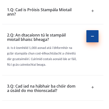
1.Q: Cad is Próisis Stampála Miotail
+
ann?
2.Q: An dtacaíonn tú le stampáil
miotail bhaisc bheaga?
A: Is é íosmhéid 1,000 aonad atá i bhformhór na
gclár stampála chun cost-éifeachtúlacht a chinntiú
dár gcustaiméirí. Cuirimid costais aonaid ísle ar fáil,
fiú i gcás cainníochtaí beaga.
3.Q: Cad iad na hábhair ba chóir dom
+
a úsáid do mo thionscadal?