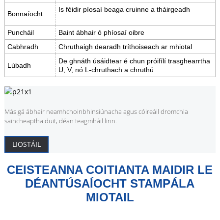
Is féidir píosaí beaga cruinne a tháirgeadh
Bonnaíocht
Puncháil
Baint ábhair ó phíosaí oibre
Cabhradh
Chruthaigh dearadh tríthoiseach ar mhiotal
De ghnáth úsáidtear é chun próifílí trasghearrtha
Lúbadh
U, V, nó L-chruthach a chruthú
Más gá ábhair neamhchoinbhinsiúnacha agus cóireáil dromchla
saincheaptha duit, déan teagmháil linn.
LIOSTÁIL
CEISTEANNA COITIANTA MAIDIR LE
DÉANTÚSAÍOCHT STAMPÁLA
MIOTAIL