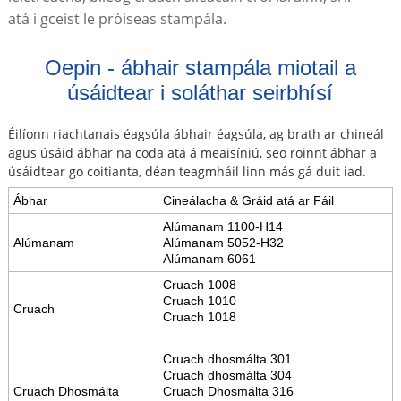
atá i gceist le próiseas stampála.
Oepin - ábhair stampála miotail a
úsáidtear i soláthar seirbhísí
Éilíonn riachtanais éagsúla ábhair éagsúla, ag brath ar chineál
agus úsáid ábhar na coda atá á meaisíniú, seo roinnt ábhar a
úsáidtear go coitianta, déan teagmháil linn más gá duit iad.
Ábhar
Cineálacha & Gráid atá ar Fáil
Alúmanam 1100-H14
Alúmanam
Alúmanam 5052-H32
Alúmanam 6061
Cruach 1008
Cruach 1010
Cruach
Cruach 1018
Cruach dhosmálta 301
Cruach dhosmálta 304
Cruach Dhosmálta
Cruach Dhosmálta 316