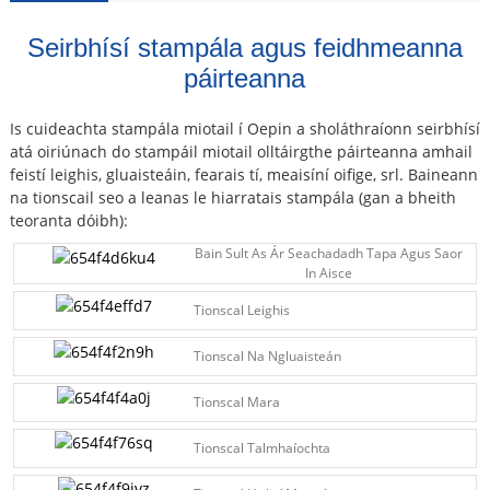
Seirbhísí stampála agus feidhmeanna
páirteanna
Is cuideachta stampála miotail í Oepin a sholáthraíonn seirbhísí
atá oiriúnach do stampáil miotail olltáirgthe páirteanna amhail
feistí leighis, gluaisteáin, fearais tí, meaisíní oifige, srl. Baineann
na tionscail seo a leanas le hiarratais stampála (gan a bheith
teoranta dóibh):
Bain Sult As Ár Seachadadh Tapa Agus Saor
In Aisce
Tionscal Leighis
Tionscal Na Ngluaisteán
Tionscal Mara
Tionscal Talmhaíochta