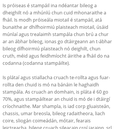
Is próiseas é stampáil ina ndéantar bileog a
dheighilt nó a mhúnlú chun cuid mhonaraithe a
fháil. Is modh próiseála miotail é stampáil, atá
bunaithe ar dhífhoirmiú plaisteach miotail, úsáid
múnlaí agus trealaimh stampála chun brú a chur
ar an ábhar bileog, ionas go dtáirgeann an t-ábhar
bileog dífhoirmiú plaisteach nó deighilt, chun
cruth, méid agus feidhmíocht áirithe a fháil do na
codanna (codanna stampáilte).
Is plátaí agus stiallacha cruach te-rollta agus fuar-
rollta den chuid is mó na bánáin le haghaidh
stampála. As cruach an domhain, is pláta é 60 go
70%, agus stampáiltear an chuid is mó de i dtáirgí
críochnaithe. Mar shampla, is iad corp gluaisteán,
chassis, umar breosla, bileog radaitheora, liach
coire, sliogán coimeádán, mótair, fearais
leictreacha, bileog cruach sileacain croí iarainn, srl.