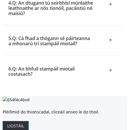
4.Q: An dtugann tú seirbhísí múnlaithe
+
leathnaithe ar nós tionóil, pacáistiú nó
maisiú?
5.Q: Cá fhad a thógann sé páirteanna
+
a mhonarú trí stampáil miotail?
6.Q: An bhfuil stampáil miotail
+
costasach?
Pléifimid do thionscadal, cliceáil anseo le do thoil.
LIOSTÁIL