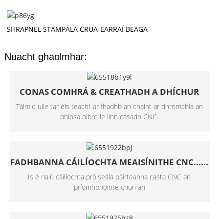
SHRAPNEL STAMPÁLA CRUA-EARRAÍ BEAGA
Nuacht ghaolmhar:
CONAS COMHRÁ & CREATHADH A DHÍCHUR
Táimid uile tar éis teacht ar fhadhb an chaint ar dhromchla an
phíosa oibre le linn casadh CNC.
FADHBANNA CÁILÍOCHTA MEAISÍNITHE CNC......
Is é rialú cáilíochta próiseála páirteanna casta CNC an
príomhphointe chun an