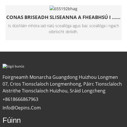
CONAS BRISEADH SLISEANNA A FHEABHSÚ I ......
Is dúshláin mhóra iad rialú sceallóga agus bac sceallóga i ngach
oibríocht deilidh.
Foirgneamh Monarcha Guangdong Huizhou Longmen
07, Crios Tionsclaíoch Longmenhong, Páirc Tionsclaíoch
Aistrithe Tionsclaíoch Huizhou, Sráid Longcheng
+8618666867963
Info@oepins.com
Fúinn