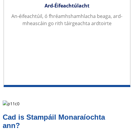
Ard-Éifeachtúlacht
An-éifeachtúil, ó fhréamhshamhlacha beaga, ard-
mheascáin go rith táirgeachta ardtoirte
Cad is Stampáil Monaraíochta
ann?