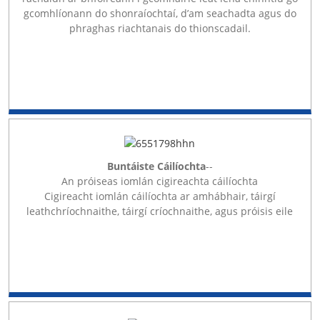
gcomhlíonann do shonraíochtaí, d’am seachadta agus do
phraghas riachtanais do thionscadail.
Buntáiste Cáilíochta
--
An próiseas iomlán cigireachta cáilíochta
Cigireacht iomlán cáilíochta ar amhábhair, táirgí
leathchríochnaithe, táirgí críochnaithe, agus próisis eile