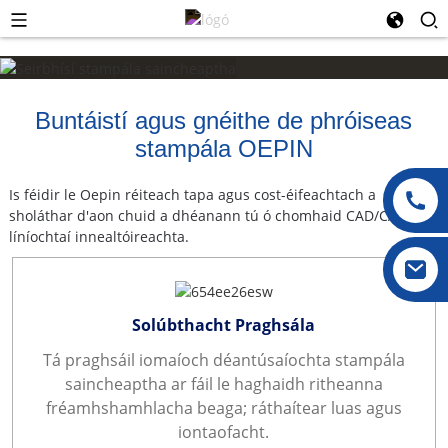
Buntáistí agus gnéithe de phróiseas
stampála OEPIN
Is féidir le Oepin réiteach tapa agus cost-éifeachtach a
sholáthar d'aon chuid a dhéanann tú ó chomhaid CAD/CAM nó
líníochtaí innealtóireachta.
Solúbthacht Praghsála
Tá praghsáil iomaíoch déantúsaíochta stampála
saincheaptha ar fáil le haghaidh ritheanna
fréamhshamhlacha beaga; ráthaítear luas agus
iontaofacht.