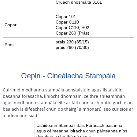
Cruach dhosmálta 316L
Copar 101
Copar C110
Copar
Copar C110, H02
Copar 260 (Prás)
práis 230 (85/15)
Prás
práis 260 (70/30)
Oepin - Cineálacha Stampála
Cuirimid modhanna stampála aonstáisiúin agus ilstáisiúin,
básanna forásacha, líníocht dhomhain, ceithre shleamhnán
agus modhanna stampála eile ar fáil chun a chinntiú gurb é an
bealach is éifeachtaí chun do tháirgí a mhonarú, seo cur síos ar
a ndéanann siad.
Úsáideann Stampáil Báis Forásach básanna
agus céimeanna iolracha chun páirteanna níos
doimhne a chruthú ná mar a