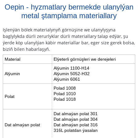
Oepin - hyzmatlary bermekde ulanylýan
metal ştamplama materiallary
Işlenýän bölek materialynyň görnüşine we ulanylyşyna
baglylykda dürli zerurlyklar dürli materiallary talap edýär, şu
ýerde köp ulanylýan käbir materiallar bar, eger size gerek bolsa,
biziň bilen habarlaşyň.
Material
Elýeterli görnüşleri we derejeleri
Alýumin 1100-H14
Alýumin
Alýumin 5052-H32
Alýumin 6061
Polad 1008
Polad 1010
Polat
Polad 1018
Dat almaýan polat 301
Dat almaýan polat 304
Dat almaýan polat
Dat almaýan polat 316
316L polatdan ýasalan