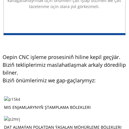
kanagatlandyrmak üçin önümleri çalt işläp düzmeli we çalt
täzelenme üçin olara ýol görkezmeli.
Oepin CNC işleme prosesiniň hiline kepil geçýär.
Biziň tekliplerimiz maslahatlaşmak arkaly döredilip
bilner.
Biziň önümlerimiz we gap-gaçlarymyz:
MIS ENJAMLARYNYŇ ŞTAMPLAMA BÖLEKLERI
DAT ALMAÝAN POLATDAN ÝASALAN MÖHÜRLEME BÖLEKLERI