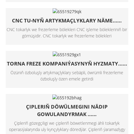
CNC TU-NYŇ ARTYKMAÇLYKLARY NÄME......
CNC tokarlyk we frezerleme bölekleri CNC işleme bölekleriniň bir
görnüşidir. CNC tokarlyk we frezerleme bölekleri
TORNA FREZE KOMPANIÝASYNYŇ HYZMATY......
Özüniň özboluşly artykmaçlyklary sebäpli, öwrümli frezerleme
özboluşly özen emele getirdi
ÇIPLERIŇ DÖWÜLMEGINI NÄDIP
GOWULANDYRMAK ......
Çipleriň gözegçiligi we çipleriň böwetlenmegi ähli tokarlyk
operasiýalarynda uly kynçylyklary döredýär. Çipleriň ýaramazlygy