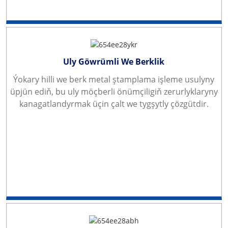
Uly Göwrümli We Berklik
Ýokary hilli we berk metal ştamplama işleme usulyny
üpjün ediň, bu uly möçberli önümçiligiň zerurlyklaryny
kanagatlandyrmak üçin çalt we tygşytly çözgütdir.