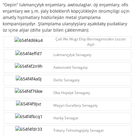
“Oepin” lukmançylyk enjamlary, awtoulaglar, öý enjamlary, ofis
enjamlary we ş.m. ýaly bölekleriň köpçülikleýin önümçiligi üçin
amatly hyzmatlary hödürleýän metal ştamplama
kompaniýasydyr. Ştamplama ulanylyşlary aşakdaky pudaklary
öz içine alýar (diňe şular bilen çäklenmän):
Çalt We Mugt Eltip Bermegimizden Lezzet
Alyň
Lukmançylyk Senagaty
Awtomobil Senagaty
Deňiz Senagaty
Oba Hojalyk Senagaty
Maşyn Gurallary Senagaty
Harby Senagat
Ýokary Tehnologiýaly Senagat