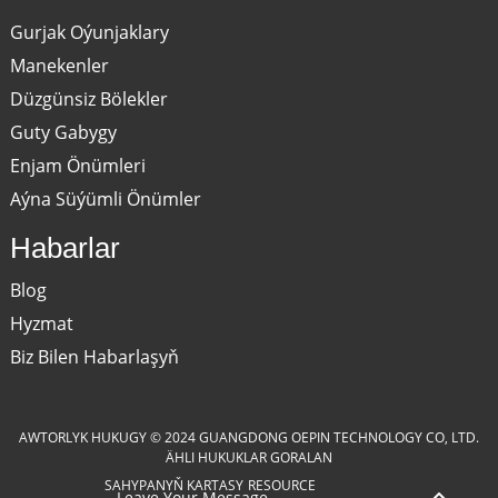
Gurjak Oýunjaklary
Manekenler
Düzgünsiz Bölekler
Guty Gabygy
Enjam Önümleri
Aýna Süýümli Önümler
Habarlar
Blog
Hyzmat
Biz Bilen Habarlaşyň
AWTORLYK HUKUGY © 2024 GUANGDONG OEPIN TECHNOLOGY CO, LTD.
ÄHLI HUKUKLAR GORALAN
SAHYPANYŇ KARTASY
RESOURCE
Leave Your Message