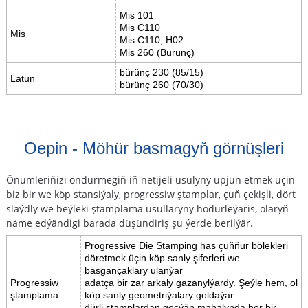
Mis 101
Mis C110
Mis
Mis C110, H02
Mis 260 (Bürünç)
bürünç 230 (85/15)
Latun
bürünç 260 (70/30)
Oepin - Möhür basmagyň görnüşleri
Önümleriňizi öndürmegiň iň netijeli usulyny üpjün etmek üçin
biz bir we köp stansiýaly, progressiw ştamplar, çuň çekişli, dört
slaýdly we beýleki ştamplama usullaryny hödürleýäris, olaryň
näme edýändigi barada düşündiriş şu ýerde berilýär.
Progressive Die Stamping has çuňňur bölekleri
döretmek üçin köp sanly şiferleri we
basgançaklary ulanýar
Progressiw
adatça bir zar arkaly gazanylýardy. Şeýle hem, ol
ştamplama
köp sanly geometriýalary goldaýar
dürli ştamplardan geçýän mahalynda her bir