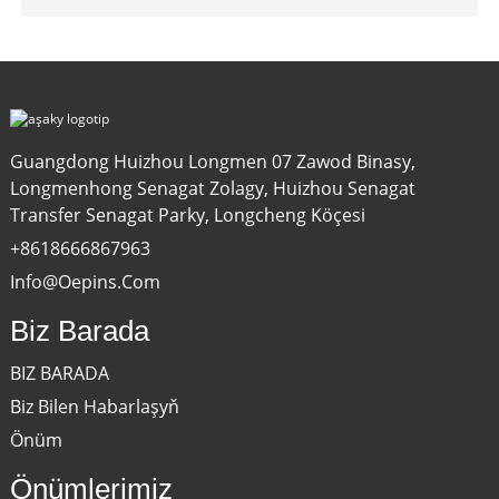
Guangdong Huizhou Longmen 07 Zawod Binasy,
Longmenhong Senagat Zolagy, Huizhou Senagat
Transfer Senagat Parky, Longcheng Köçesi
+8618666867963
Info@oepins.com
Biz Barada
BIZ BARADA
Biz Bilen Habarlaşyň
Önüm
Önümlerimiz