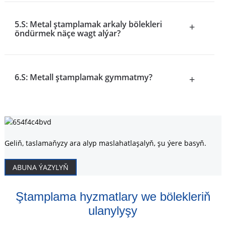
5.S: Metal ştamplamak arkaly bölekleri
+
öndürmek näçe wagt alýar?
6.S: Metall ştamplamak gymmatmy?
+
Geliň, taslamaňyzy ara alyp maslahatlaşalyň, şu ýere basyň.
ABUNA ÝAZYLYŇ
Ştamplama hyzmatlary we bölekleriň
ulanylyşy