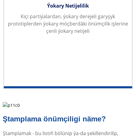
Ýokary Netijelilik
Kiçi partiýalardan, ýokary derejeli garyşyk
prototiplerden ýokary möçberdäki önümçilik işlerine
çenli ýokary netijeli
Ştamplama önümçiligi näme?
Ştamplamak - bu listiň bölünip ýa-da şekillendirilip,