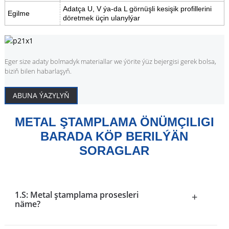
Adatça U, V ýa-da L görnüşli kesişik profillerini
Egilme
döretmek üçin ulanylýar
Eger size adaty bolmadyk materiallar we ýörite ýüz bejergisi gerek bolsa,
biziň bilen habarlaşyň.
ABUNA ÝAZYLYŇ
METAL ŞTAMPLAMA ÖNÜMÇILIGI
BARADA KÖP BERILÝÄN
SORAGLAR
1.S: Metal ştamplama prosesleri
+
näme?