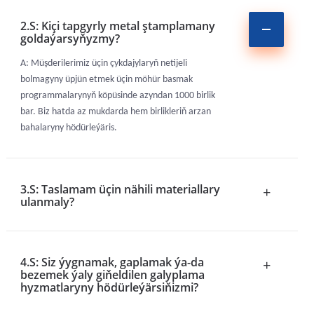
2.S: Kiçi tapgyrly metal ştamplamany
goldaýarsyňyzmy?
A: Müşderilerimiz üçin çykdajylaryň netijeli
bolmagyny üpjün etmek üçin möhür basmak
programmalarynyň köpüsinde azyndan 1000 birlik
bar. Biz hatda az mukdarda hem birlikleriň arzan
bahalaryny hödürleýäris.
3.S: Taslamam üçin nähili materiallary
+
ulanmaly?
4.S: Siz ýygnamak, gaplamak ýa-da
+
bezemek ýaly giňeldilen galyplama
hyzmatlaryny hödürleýärsiňizmi?