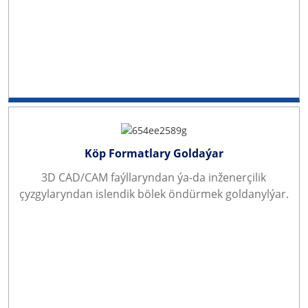
Köp Formatlary Goldaýar
3D CAD/CAM faýllaryndan ýa-da inženerçilik
çyzgylaryndan islendik bölek öndürmek goldanylýar.