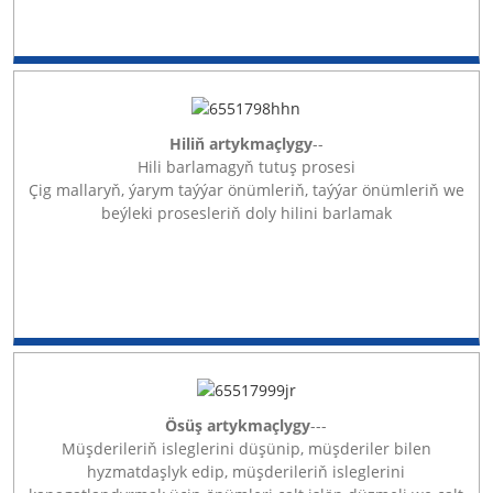
Hiliň artykmaçlygy
--
Hili barlamagyň tutuş prosesi
Çig mallaryň, ýarym taýýar önümleriň, taýýar önümleriň we
beýleki prosesleriň doly hilini barlamak
Ösüş artykmaçlygy
---
Müşderileriň isleglerini düşünip, müşderiler bilen
hyzmatdaşlyk edip, müşderileriň isleglerini