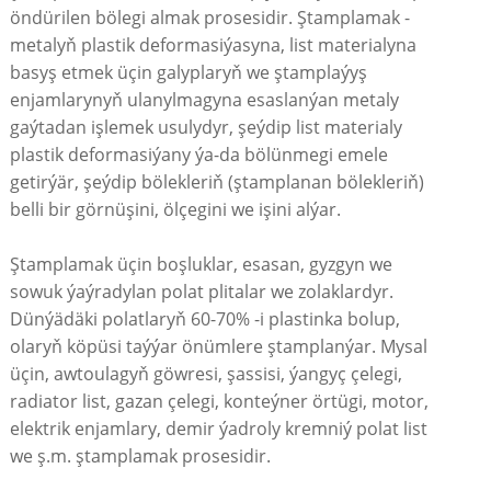
öndürilen bölegi almak prosesidir. Ştamplamak -
metalyň plastik deformasiýasyna, list materialyna
basyş etmek üçin galyplaryň we ştamplaýyş
enjamlarynyň ulanylmagyna esaslanýan metaly
gaýtadan işlemek usulydyr, şeýdip list materialy
plastik deformasiýany ýa-da bölünmegi emele
getirýär, şeýdip bölekleriň (ştamplanan bölekleriň)
belli bir görnüşini, ölçegini we işini alýar.
Ştamplamak üçin boşluklar, esasan, gyzgyn we
sowuk ýaýradylan polat plitalar we zolaklardyr.
Dünýädäki polatlaryň 60-70% -i plastinka bolup,
olaryň köpüsi taýýar önümlere ştamplanýar. Mysal
üçin, awtoulagyň göwresi, şassisi, ýangyç çelegi,
radiator list, gazan çelegi, konteýner örtügi, motor,
elektrik enjamlary, demir ýadroly kremniý polat list
we ş.m. ştamplamak prosesidir.