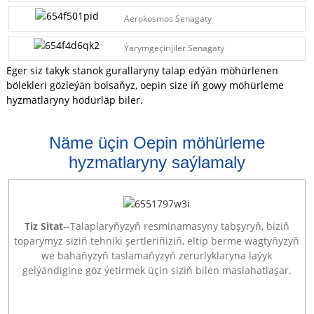
Aerokosmos Senagaty
Ýarymgeçirijiler Senagaty
Eger siz takyk stanok gurallaryny talap edýän möhürlenen
bölekleri gözleýän bolsaňyz, oepin size iň gowy möhürleme
hyzmatlaryny hödürläp biler.
Näme üçin Oepin möhürleme
hyzmatlaryny saýlamaly
Tiz Sitat
--Talaplaryňyzyň resminamasyny tabşyryň, biziň
toparymyz siziň tehniki şertleriňiziň, eltip berme wagtyňyzyň
we bahaňyzyň taslamaňyzyň zerurlyklaryna laýyk
gelýändigine göz ýetirmek üçin siziň bilen maslahatlaşar.