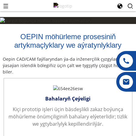
OEPIN möhürleme prosesiniň
artykmaçlyklary we aýratynlyklary
Oepin CAD/CAM faýllaryndan ýa-da inženerçilik çyzgylaryndan
ýasaýan islendik bölegiňiz üçin çalt we tygşytly çözgüt hödürläp
biler.
Bahalaryň Çeýeligi
Kiçi prototip işleri üçin bäsdeşlikli zakaz boýunça
möhürleme önümçiliginiň bahalary elýeterlidir; tizlik
we ygtybarlylyk kepillendirilýär.