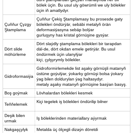
bölek üçin. Bu usul uly göwrümli we uly bölekler
üçin iň amatlydyr.
Çuňňur Çekiş Ştamplamasy bu prosesde gaty
Çuňňur Çyzgy
bölekleri öndürýär, sebäbi metalyň örän
Ştamplama
deformasiýasyna sebäp bolýar
gurluşyny has kristal görnüşine gysýar.
Dört slaýdly ştamplama bölekleri bir tarapdan
Dört slide
däl-de, dört okdan emele getirýär. Bu usul
möhürleme
öndürmek üçin ulanylýar
kiçi, çylşyrymly bölekler.
Gidroformirlemekde list aşaky görnüşli matanyň
üstüne goýulýar, ýokarky görnüşi bolsa ýokary
Gidroformasiýa
ýag bilen doldurylan ýag haltasydyr.
metaly aşaky matanyň görnüşine basýan basyş.
Boş goýmak
Lövhalardan bölekleri kesmek
Kiçi tegelek iş bölekleri öndürilip bilner
Teňňelemek
Deşik bilen
Iş böleklerinden materiallary aýyrmak
urmak
Nakgaşçylyk
Metalda üç ölçegli dizaýn döretdi