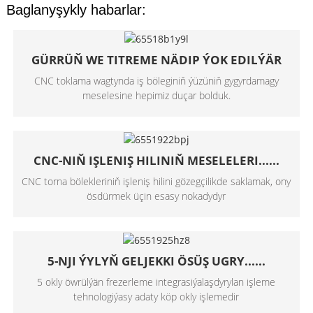
Baglanyşykly habarlar:
GÜRRÜŇ WE TITREME NÄDIP ÝOK EDILÝÄR
CNC toklama wagtynda iş böleginiň ýüzüniň gygyrdamagy
meselesine hepimiz duçar bolduk.
CNC-NIŇ IŞLENIŞ HILINIŇ MESELELERI......
CNC torna bölekleriniň işleniş hilini gözegçilikde saklamak, ony
ösdürmek üçin esasy nokadydyr
5-NJI ÝYLYŇ GELJEKKI ÖSÜŞ UGRY......
5 okly öwrülýän frezerleme integrasiýalaşdyrylan işleme
tehnologiýasy adaty köp okly işlemedir