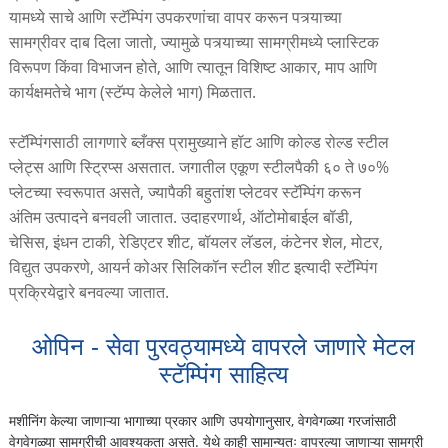
यामध्ये साचे आणि स्टॅम्पिंग उपकरणांचा वापर करून पत्र्याच्या
सामग्रीवर दाब दिला जातो, ज्यामुळे पत्र्याच्या सामग्रीमध्ये प्लास्टिक
विरूपण किंवा विभाजन होते, आणि त्यातून विशिष्ट आकार, माप आणि
कार्यक्षमतेचे भाग (स्टॅम्प केलेले भाग) मिळतात.
स्टॅम्पिंगसाठी लागणारे ब्लँक्स प्रामुख्याने हॉट आणि कोल्ड रोल्ड स्टील
प्लेट्स आणि स्ट्रिप्स असतात. जगातील एकूण स्टीलपैकी ६० ते ७०%
प्लेटच्या स्वरूपात असते, ज्यापैकी बहुतांश प्लेटवर स्टॅम्पिंग करून
अंतिम उत्पादने बनवली जातात. उदाहरणार्थ, ऑटोमोबाईल बॉडी,
चेसिस, इंधन टाकी, रेडिएटर शीट, बॉयलर लॅडल, कंटेनर शेल, मोटर,
विद्युत उपकरणे, आयर्न कोअर सिलिकॉन स्टील शीट इत्यादी स्टॅम्पिंग
प्रक्रियेद्वारे बनवल्या जातात.
ओपिन - सेवा पुरवठ्यामध्ये वापरले जाणारे मेटल
स्टॅम्पिंग साहित्य
मशीनिंग केल्या जाणाऱ्या भागाच्या प्रकार आणि उपयोगानुसार, वेगवेगळ्या गरजांसाठी
वेगवेगळ्या सामग्रीची आवश्यकता असते. येथे काही सामान्यतः वापरल्या जाणाऱ्या सामग्री