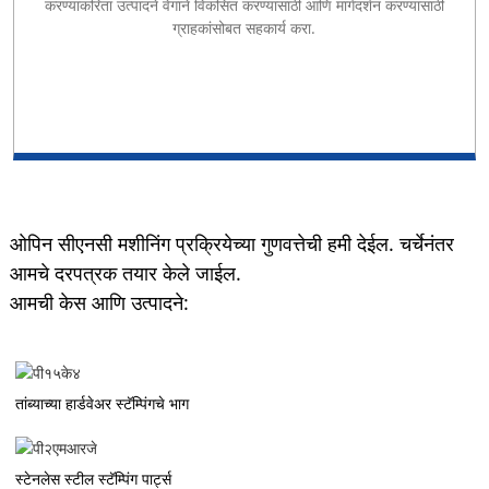
करण्याकरिता उत्पादने वेगाने विकसित करण्यासाठी आणि मार्गदर्शन करण्यासाठी
ग्राहकांसोबत सहकार्य करा.
ओपिन सीएनसी मशीनिंग प्रक्रियेच्या गुणवत्तेची हमी देईल. चर्चेनंतर
आमचे दरपत्रक तयार केले जाईल.
आमची केस आणि उत्पादने:
तांब्याच्या हार्डवेअर स्टॅम्पिंगचे भाग
स्टेनलेस स्टील स्टॅम्पिंग पार्ट्स