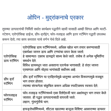
ओपिन - मुद्रांकनाचे प्रकार
तुमच्या उत्पादनांची निर्मिती सर्वात कार्यक्षम पद्धतीने व्हावी यासाठी आम्ही सिंगल आणि मल्टी-
स्टेशन, प्रोग्रेसिव्ह डाईज, डीप-ड्रॉइंग, फोर-स्लाइड आणि इतर स्टॅम्पिंग पद्धती उपलब्ध
करून देतो, त्या काय करतात याचे वर्णन येथे दिले आहे.
प्रोग्रेसिव्ह डाय स्टॅम्पिंगमध्ये, अधिक खोल भाग तयार करण्यासाठी
एकापेक्षा जास्त डाय आणि टप्प्यांचा वापर केला जातो.
प्रोग्रेसिव्ह
हे सामान्यतः एकाच डायद्वारे साध्य केले जाते. तसेच ते अनेक भूमितींना
डाय स्टॅम्पिंग
समर्थन देते.
विविध डायमधून जात असताना प्रत्येक भागासाठी. हे तंत्र जास्त
प्रमाणात आणि मोठ्या भागांसाठी सर्वोत्तम आहे.
डीप ड्रॉ स्टॅम्पिंग या प्रक्रियेमुळे धातूच्या अत्यंत विरूपणामुळे मजबूत
डीप ड्रॉ
भाग तयार होतात.
स्टॅम्पिंग
त्याच्या संरचनेला संकुचित करून अधिक स्फटिकमय स्वरूप देते.
फोर-स्लाइड स्टॅम्पिंगमध्ये एका दिशेऐवजी चार अक्षांमधून भाग तयार केले
फोरस्लाइड
जातात. ही पद्धत उत्पादनासाठी वापरली जाते.
स्टॅम्पिंग
लहान, गुंतागुंतीचे भाग.
हायड्रोफॉर्मिंगमध्ये, शीटला खालच्या बाजूला विशिष्ट आकाराच्या डायवर