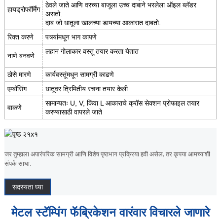
ठेवले जाते आणि वरच्या बाजूला उच्च दाबाने भरलेला ऑइल ब्लॅडर
हायड्रोफॉर्मिंग
असतो.
दाब जो धातूला खालच्या डायच्या आकारात दाबतो.
रिक्त करणे
पत्र्यांमधून भाग कापणे
लहान गोलाकार वस्तू तयार करता येतात
नाणे बनवणे
ठोसे मारणे
कार्यवस्तूंमधून सामग्री काढणे
एम्बॉसिंग
धातूवर त्रिमितीय रचना तयार केली
सामान्यतः U, V, किंवा L आकाराचे क्रॉस सेक्शन प्रोफाइल तयार
वाकणे
करण्यासाठी वापरले जाते
जर तुम्हाला अपारंपरिक सामग्री आणि विशेष पृष्ठभाग प्रक्रिया हवी असेल, तर कृपया आमच्याशी
संपर्क साधा.
सदस्यता घ्या
मेटल स्टॅम्पिंग फॅब्रिकेशन वारंवार विचारले जाणारे