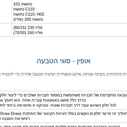
נחושת 101
נחושת C110
נחושת C110, H02
נחושת 260 (פליז)
פליז 230 (85/15)
פליז 260 (70/30)
אופין - סוגי הטבעה
ניות מתקדמות, משיכה עמוקה, ארבע-משטחיות ושיטות הטבעה אחרות כדי להבטיח א
בעה מתקדמת של תבניות משתמשת במספר תבניות ושלבים כדי ליצור חלקי
בדרך כלל מושג באמצעות קובייה אחת. הוא תומך גם
לכל חלק כשהוא עובר דרך תבניות שונות. טכניקה זו מתאימה ביותר לחלקים גדולים ונפח גבוה.
טבעה עמוקה (Deep Draw Draw) תהליך זה מייצר חלקים נוקשים בגלל העיוות הקיצוני של המתכת
דוחס את המבנה שלו לצורה גבישית יותר.
הטבעה בארבעה שקופיות יוצרת חלקים מארבעה צירים ולא מכיוון אחד. ש