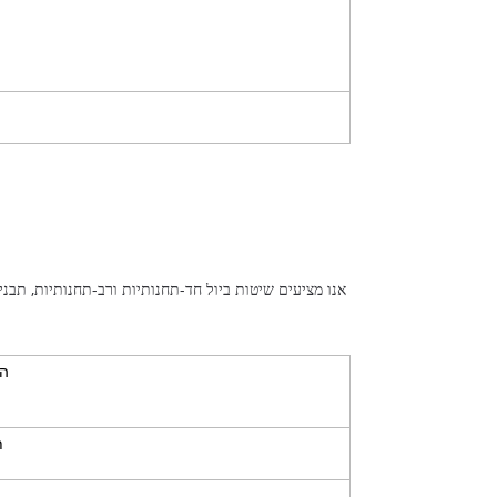
אנו מציעים שיטות ביול חד-תחנותיות ורב-תחנותיות, תב
הט
ה