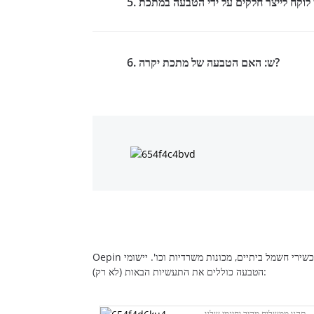
6. ש: האם הטבעה של מתכת יקרה?
Oepin היא חברת הטבעה במתכות המספקת שירותים המתאימים לייצור המוני של הטבעה במתכות של חלקים כגון מכשירים רפואיים, מכוניות, מכשירי חשמל ביתיים, מכונות משרדיות וכו'. יישומי
הטבעה כוללים את התעשיות הבאות (לא רק):
תהנו ממשלוח מהיר וחינמי שלנו