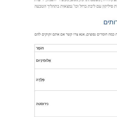
ותים
חוֹמֶר
אֲלוּמִינְיוּם
פְּלָדָה
נירוסטה