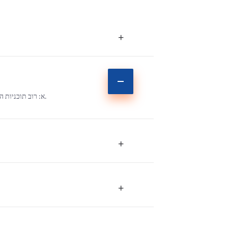
+
א: רוב תוכניות ההטבעה דורשות מינימום של 1,000 יחידות כדי להבטיח חסכון ללקוחותינו. אנו מציעים עלויות נמוכות ליחידה, אפילו עבור כמויות קטנות.
+
+