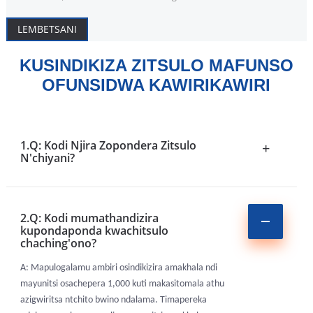
LEMBETSANI
KUSINDIKIZA ZITSULO MAFUNSO
OFUNSIDWA KAWIRIKAWIRI
1.Q: Kodi Njira Zopondera Zitsulo
+
N'chiyani?
2.Q: Kodi mumathandizira
kupondaponda kwachitsulo
chaching'ono?
A: Mapulogalamu ambiri osindikizira amakhala ndi
mayunitsi osachepera 1,000 kuti makasitomala athu
azigwiritsa ntchito bwino ndalama. Timapereka