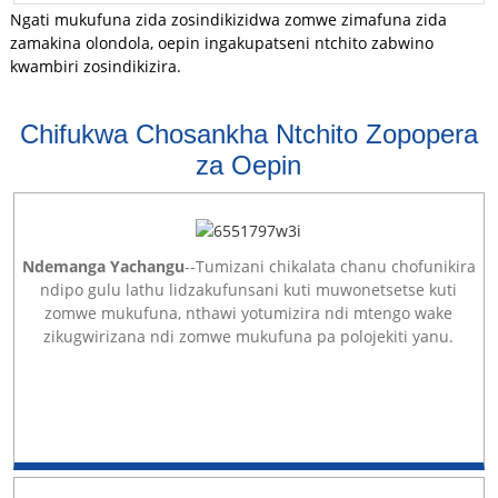
Ngati mukufuna zida zosindikizidwa zomwe zimafuna zida
zamakina olondola, oepin ingakupatseni ntchito zabwino
kwambiri zosindikizira.
Chifukwa Chosankha Ntchito Zopopera
za Oepin
Ndemanga Yachangu
--Tumizani chikalata chanu chofunikira
ndipo gulu lathu lidzakufunsani kuti muwonetsetse kuti
zomwe mukufuna, nthawi yotumizira ndi mtengo wake
zikugwirizana ndi zomwe mukufuna pa polojekiti yanu.