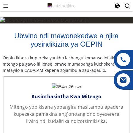
Ubwino ndi mawonekedwe a njira
yosindikizira ya OEPIN
Oepin ikhoza kupereka yankho lachangu komanso lotsika
mtengo pa gawo lililonse lomwe mumapanga kuchokera ku
mafayilo a CAD/CAM kapena zojambula zaukadaulo.
Kusinthasintha Kwa Mitengo
Mitengo yopikisana yopangira masitampu apadera
ikupezeka pamakina ang'onoang'ono oyeserera;
liwiro ndi kudalirika ndizotsimikizika.