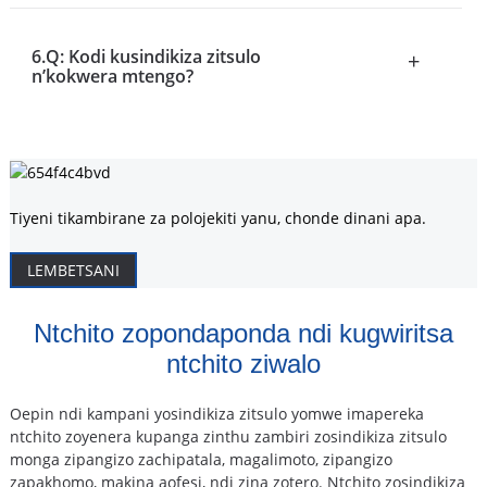
6.Q: Kodi kusindikiza zitsulo
+
n’kokwera mtengo?
Tiyeni tikambirane za polojekiti yanu, chonde dinani apa.
LEMBETSANI
Ntchito zopondaponda ndi kugwiritsa
ntchito ziwalo
Oepin ndi kampani yosindikiza zitsulo yomwe imapereka
ntchito zoyenera kupanga zinthu zambiri zosindikiza zitsulo
monga zipangizo zachipatala, magalimoto, zipangizo
zapakhomo, makina aofesi, ndi zina zotero. Ntchito zosindikiza