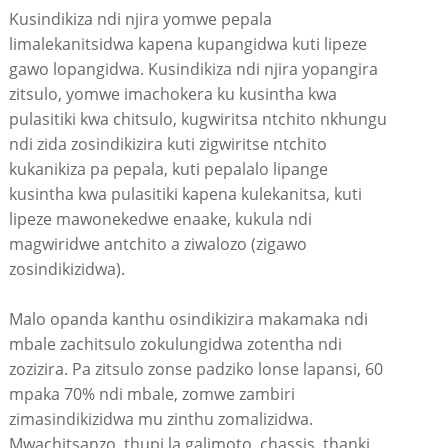
Kusindikiza ndi njira yomwe pepala
limalekanitsidwa kapena kupangidwa kuti lipeze
gawo lopangidwa. Kusindikiza ndi njira yopangira
zitsulo, yomwe imachokera ku kusintha kwa
pulasitiki kwa chitsulo, kugwiritsa ntchito nkhungu
ndi zida zosindikizira kuti zigwiritse ntchito
kukanikiza pa pepala, kuti pepalalo lipange
kusintha kwa pulasitiki kapena kulekanitsa, kuti
lipeze mawonekedwe enaake, kukula ndi
magwiridwe antchito a ziwalozo (zigawo
zosindikizidwa).
Malo opanda kanthu osindikizira makamaka ndi
mbale zachitsulo zokulungidwa zotentha ndi
zozizira. Pa zitsulo zonse padziko lonse lapansi, 60
mpaka 70% ndi mbale, zomwe zambiri
zimasindikizidwa mu zinthu zomalizidwa.
Mwachitsanzo, thupi la galimoto, chassis, thanki