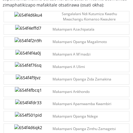
zimaphatikizapo mafakitale otsatirawa (osati okha):
Sangalalani Ndi Kutumiza Kwathu
Mwachangu Komanso Kwaulere
Makampani Azachipatala
Makampani Opanga Magalimoto
Makampani A M'madzi
Makampani A Ulimi
Makampani Opanga Zida Zamakina
Makampani Ankhondo
Makampani Apamwamba Kwambiri
Makampani Opanga Ndege
Makampani Opanga Zinthu Zamagetsi