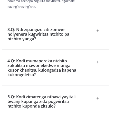
ndalama zochepa zogulira mayunitsi, ngakhale
pazing'onozing'ono.
3.Q: Ndi zipangizo ziti zomwe
+
ndiyenera kugwiritsa ntchito pa
ntchito yanga?
4.Q: Kodi mumapereka ntchito
+
zokulitsa mawonekedwe monga
kusonkhanitsa, kulongedza kapena
kukongoletsa?
5.Q: Kodi zimatenga nthawi yayitali
+
bwanji kupanga zida pogwiritsa
ntchito kuponda zitsulo?