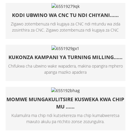
KODI UBWINO WA CNC TU NDI CHIYANI......
Zigawo zotembenuza ndi kugaya za CNC ndi mtundu wa zida
zosinthira za CNC. Zigawo zotembenuza ndi kugaya za CNC
KUKONZA KAMPANI YA TURNING MILLING......
Chifukwa cha ubwino wake wapadera, makina opangira mphero
apanga maziko apadera
MOMWE MUNGAKULITSIRE KUSWEKA KWA CHIP
MU ......
Kulamulira ma chip ndi kutsekereza ma chip kumabweretsa
mavuto akulu pa ntchito zonse zozungulira.