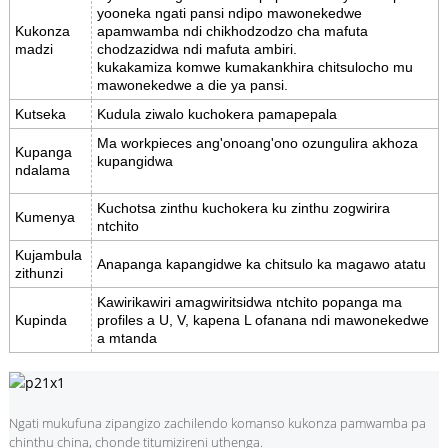
yooneka ngati pansi ndipo mawonekedwe
Kukonza
apamwamba ndi chikhodzodzo cha mafuta
madzi
chodzazidwa ndi mafuta ambiri.
kukakamiza komwe kumakankhira chitsulocho mu
mawonekedwe a die ya pansi.
Kutseka
Kudula ziwalo kuchokera pamapepala
Ma workpieces ang'onoang'ono ozungulira akhoza
Kupanga
kupangidwa
ndalama
Kuchotsa zinthu kuchokera ku zinthu zogwirira
Kumenya
ntchito
Kujambula
Anapanga kapangidwe ka chitsulo ka magawo atatu
zithunzi
Kawirikawiri amagwiritsidwa ntchito popanga ma
Kupinda
profiles a U, V, kapena L ofanana ndi mawonekedwe
a mtanda
Ngati mukufuna zipangizo zachilendo komanso kukonza pamwamba pa
chinthu china, chonde titumizireni uthenga.