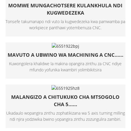
MOMWE MUNGACHOTSERE KULANKHULA NDI
KUGWEDEZEKA
Tonsefe takumanapo ndi vuto la kugwedezeka kwa pamwamba pa
workpiece panthawi yotembenuza CNC.
MAVUTO A UBWINO WA MACHINING A CNC......
Kuwongolera khalidwe la makina opangira zinthu za CNC ndiye
mfundo yofunika kwambiri yolimbikitsira
MALANGIZO A CHITUKUKO CHA MTSOGOLO
CHA 5......
Ukadaulo wopangira zinthu zophatikizana wa 5 axis turning milling
ndi njira yodziwika bwino yopangira zinthu zozungulira zambiri.