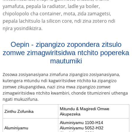
yamafuta, pepala la radiator, ladle ya boiler,
chipolopolo cha container, mota, zida zamagetsi,
pepala lachitsulo la silicon core, ndi zina zotero ndi
njira yosindikizira.
Oepin - zipangizo zopondera zitsulo
zomwe zimagwiritsidwa ntchito popereka
mautumiki
Zosowa zosiyanasiyana zimafuna zipangizo zosiyanasiyana,
kutengera mtundu ndi kagwiritsidwe ntchito ka zipangizo
zomwe zikupangidwa, nazi zina mwa zipangizo zomwe
zimagwiritsidwa ntchito kwambiri, chonde titumizireni uthenga
ngati mukuzifuna.
Mitundu & Magiredi Omwe
Zinthu Zofunika
Akupezeka
Aluminiyamu 1100-H14
Aluminiyamu
Aluminiyamu 5052-H32