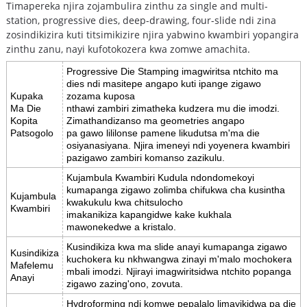
Timapereka njira zojambulira zinthu za single and multi-
station, progressive dies, deep-drawing, four-slide ndi zina
zosindikizira kuti titsimikizire njira yabwino kwambiri yopangira
zinthu zanu, nayi kufotokozera kwa zomwe amachita.
Progressive Die Stamping imagwiritsa ntchito ma
dies ndi masitepe angapo kuti ipange zigawo
Kupaka
zozama kuposa
Ma Die
nthawi zambiri zimatheka kudzera mu die imodzi.
Kopita
Zimathandizanso ma geometries angapo
Patsogolo
pa gawo lililonse pamene likudutsa m'ma die
osiyanasiyana. Njira imeneyi ndi yoyenera kwambiri
pazigawo zambiri komanso zazikulu.
Kujambula Kwambiri Kudula ndondomekoyi
kumapanga zigawo zolimba chifukwa cha kusintha
Kujambula
kwakukulu kwa chitsulocho
Kwambiri
imakanikiza kapangidwe kake kukhala
mawonekedwe a kristalo.
Kusindikiza kwa ma slide anayi kumapanga zigawo
Kusindikiza
kuchokera ku nkhwangwa zinayi m'malo mochokera
Mafelemu
mbali imodzi. Njirayi imagwiritsidwa ntchito popanga
Anayi
zigawo zazing'ono, zovuta.
Hydroforming ndi komwe pepalalo limayikidwa pa die