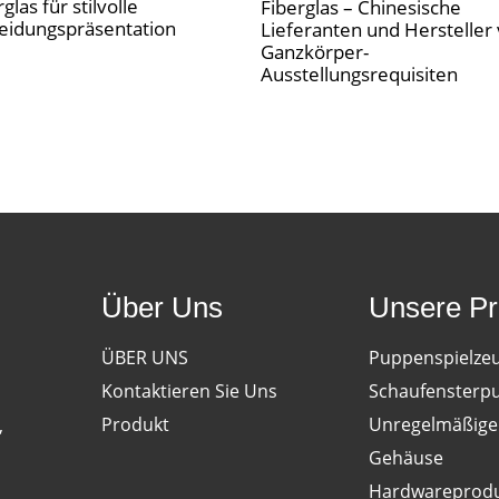
glas für stilvolle
Fiberglas – Chinesische
eidungspräsentation
Lieferanten und Hersteller
Ganzkörper-
Ausstellungsrequisiten
Über Uns
Unsere Pr
ÜBER UNS
Puppenspielze
Kontaktieren Sie Uns
Schaufensterp
Produkt
Unregelmäßige 
,
Gehäuse
Hardwareprod