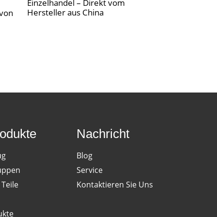
Einzelhandel – Direkt vom
Schaufensterpu
Hersteller aus China
 von
– Stilvolle Fiber
Modellierrequis
Präsentationsz
odukte
Nachricht
ug
Blog
uppen
Service
Teile
Kontaktieren Sie Uns
ukte