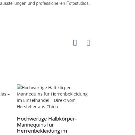
eausstellungen und professionellen Fotostudios.
Hochwertige Halbkörper-
Mannequins für
Chinesische Her
Herrenbekleidung im
Oberkörper-