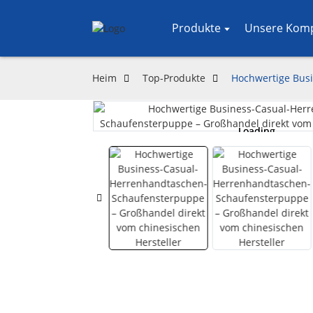
Produkte
Unsere Kom
Heim
Top-Produkte
Hochwertige Busi
Loading...
Loading...