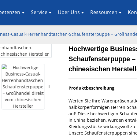
petenzen
Service
Über Uns
Ressourcen
Kon
ness-Casual-Herrenhandtaschen-Schaufensterpuppe – Großhandel 
Hochwertige Busines
Loading..
Loading..
Schaufensterpuppe –
chinesischen Herstell
Produktbeschreibung
Werten Sie Ihre Warenpräsentatio
halbkörperförmigen Herren-Scha
auf! Diese hochwertigen Schaufe
in China beziehen, wurden entwi
Kleidungsstücke wirkungsvoll zu 
Unsere Schaufensterpuppen sind