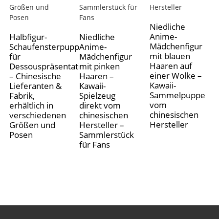
Niedliche
Anime-
Halbfigur-
Niedliche
Mädchenfigur
Schaufensterpuppe
Anime-
mit blauen
für
Mädchenfigur
Haaren auf
Dessouspräsentation
mit pinken
einer Wolke –
– Chinesische
Haaren –
Kawaii-
Lieferanten &
Kawaii-
Sammelpuppe
Fabrik,
Spielzeug
vom
erhältlich in
direkt vom
chinesischen
verschiedenen
chinesischen
Hersteller
Größen und
Hersteller –
Posen
Sammlerstück
für Fans