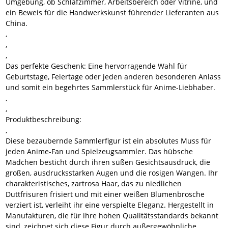
Umgebung, ob Schlafzimmer, Arbeitsbereich oder Vitrine, und
ein Beweis für die Handwerkskunst führender Lieferanten aus
China.
,
,
,
Das perfekte Geschenk:
Eine hervorragende Wahl für
Geburtstage, Feiertage oder jeden anderen besonderen Anlass
und somit ein begehrtes Sammlerstück für Anime-Liebhaber.
,
,
Produktbeschreibung:
,
Diese bezaubernde Sammlerfigur ist ein absolutes Muss für
jeden Anime-Fan und Spielzeugsammler. Das hübsche
Mädchen besticht durch ihren süßen Gesichtsausdruck, die
großen, ausdrucksstarken Augen und die rosigen Wangen. Ihr
charakteristisches, zartrosa Haar, das zu niedlichen
Duttfrisuren frisiert und mit einer weißen Blumenbrosche
verziert ist, verleiht ihr eine verspielte Eleganz. Hergestellt in
Manufakturen, die für ihre hohen Qualitätsstandards bekannt
sind, zeichnet sich diese Figur durch außergewöhnliche