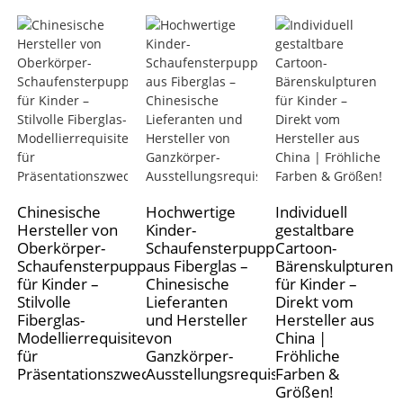
Chinesische
Hochwertige
Individuell
Hersteller von
Kinder-
gestaltbare
Oberkörper-
Schaufensterpuppen
Cartoon-
Schaufensterpuppen
aus Fiberglas –
Bärenskulpturen
für Kinder –
Chinesische
für Kinder –
Stilvolle
Lieferanten
Direkt vom
Fiberglas-
und Hersteller
Hersteller aus
Modellierrequisiten
von
China |
für
Ganzkörper-
Fröhliche
Präsentationszwecke
Ausstellungsrequisiten
Farben &
Größen!