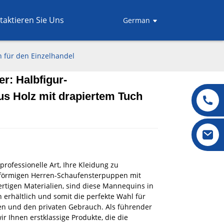
taktieren Sie Uns
German
h für den Einzelhandel
er: Halbfigur-
.
.
L
L
s Holz mit drapiertem Tuch
rofessionelle Art, Ihre Kleidung zu
rförmigen Herren-Schaufensterpuppen mit
rtigen Materialien, sind diese Mannequins in
erhältlich und somit die perfekte Wahl für
en und den privaten Gebrauch. Als führender
r Ihnen erstklassige Produkte, die die