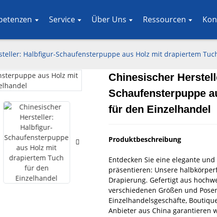
petenzen
Service
Über Uns
Ressourcen
Kon
steller: Halbfigur-Schaufensterpuppe aus Holz mit drapiertem Tuc
Chinesischer Herstell
Loading..
Loading..
Schaufensterpuppe au
für den Einzelhandel
Produktbeschreibung
Entdecken Sie eine elegante und p
präsentieren: Unsere halbkörpe
Drapierung. Gefertigt aus hochwe
verschiedenen Größen und Posen 
Einzelhandelsgeschäfte, Boutiqu
Anbieter aus China garantieren wi