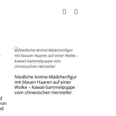
Niedliche Anime-Mädchenfigur
Hochwertige
mit blauen Haaren auf einer
Damenbekleidu
Wolke – Kawaii-Sammelpuppe
Schaufensterp
vom chinesischen Hersteller
Fiberglas für P
Anprobe – dire
d
chinesischen He
 von
nd