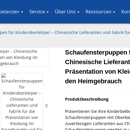
petenzen
Service
Über Uns
Ressourcen
Kon
en für Kinderoberkörper – Chinesische Lieferanten und Fabrik für
Schaufensterpuppen f
Chinesische Lieferant
Loading..
Loading..
Präsentation von Kle
den Heimgebrauch
Produktbeschreibung
Präsentieren Sie Ihre Kinderbekle
Schaufensterpuppen mit Oberkörp
zuverlässigen Lieferanten aus C
Schaufensterpuppen werden in un