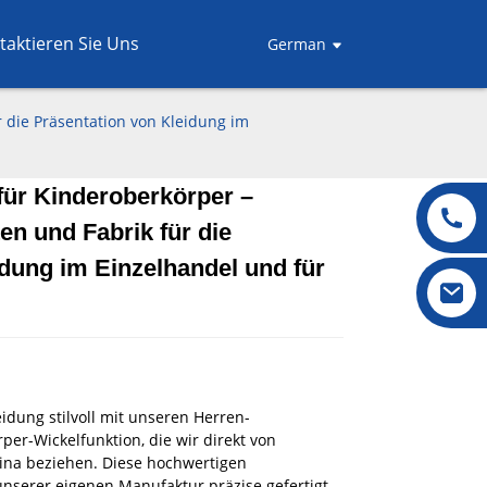
taktieren Sie Uns
German
 die Präsentation von Kleidung im
ür Kinderoberkörper –
en und Fabrik für die
.
.
L
L
idung im Einzelhandel und für
idung stilvoll mit unseren Herren-
er-Wickelfunktion, die wir direkt von
hina beziehen. Diese hochwertigen
serer eigenen Manufaktur präzise gefertigt