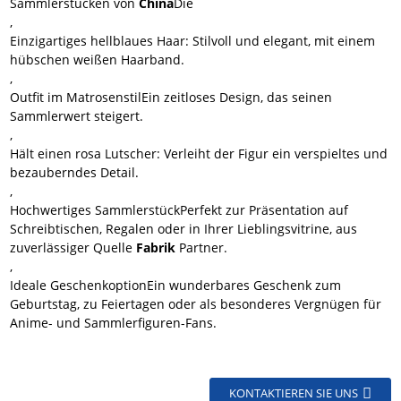
Sammlerstücken von
China
Die
,
Einzigartiges hellblaues Haar
: Stilvoll und elegant, mit einem
hübschen weißen Haarband.
,
Outfit im Matrosenstil
Ein zeitloses Design, das seinen
Sammlerwert steigert.
,
Hält einen rosa Lutscher
: Verleiht der Figur ein verspieltes und
bezauberndes Detail.
,
Hochwertiges Sammlerstück
Perfekt zur Präsentation auf
Schreibtischen, Regalen oder in Ihrer Lieblingsvitrine, aus
zuverlässiger Quelle
Fabrik
Partner.
,
Ideale Geschenkoption
Ein wunderbares Geschenk zum
Geburtstag, zu Feiertagen oder als besonderes Vergnügen für
Anime- und Sammlerfiguren-Fans.
KONTAKTIEREN SIE UNS