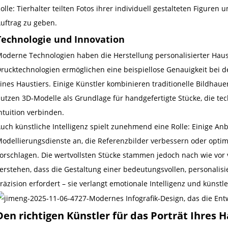
olle: Tierhalter teilten Fotos ihrer individuell gestalteten Figuren 
uftrag zu geben.
Technologie und Innovation
oderne Technologien haben die Herstellung personalisierter Haust
rucktechnologien ermöglichen eine beispiellose Genauigkeit bei 
ines Haustiers. Einige Künstler kombinieren traditionelle Bildhau
utzen 3D-Modelle als Grundlage für handgefertigte Stücke, die tec
ntuition verbinden.
uch künstliche Intelligenz spielt zunehmend eine Rolle: Einige Anb
odellierungsdienste an, die Referenzbilder verbessern oder opti
orschlagen. Die wertvollsten Stücke stammen jedoch nach wie vor
erstehen, dass die Gestaltung einer bedeutungsvollen, personalisi
räzision erfordert – sie verlangt emotionale Intelligenz und künstl
Den richtigen Künstler für das Porträt Ihres