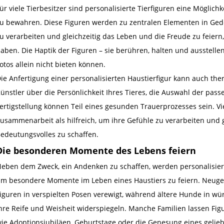
ür viele Tierbesitzer sind personalisierte Tierfiguren eine Möglich
u bewahren. Diese Figuren werden zu zentralen Elementen in Gede
u verarbeiten und gleichzeitig das Leben und die Freude zu feiern,
aben. Die Haptik der Figuren – sie berühren, halten und ausstellen
otos allein nicht bieten können.
ie Anfertigung einer personalisierten Haustierfigur kann auch th
ünstler über die Persönlichkeit Ihres Tieres, die Auswahl der pas
ertigstellung können Teil eines gesunden Trauerprozesses sein. V
usammenarbeit als hilfreich, um ihre Gefühle zu verarbeiten und 
edeutungsvolles zu schaffen.
Die besonderen Momente des Lebens feiern
eben dem Zweck, ein Andenken zu schaffen, werden personalisiert
m besondere Momente im Leben eines Haustiers zu feiern. Neuge
iguren in verspielten Posen verewigt, während ältere Hunde in wür
hre Reife und Weisheit widerspiegeln. Manche Familien lassen Figur
ie Adoptionsjubiläen, Geburtstage oder die Genesung eines gelie