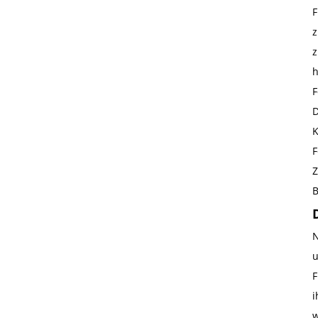
F
z
z
h
F
D
K
F
Z
B
N
u
F
i
w