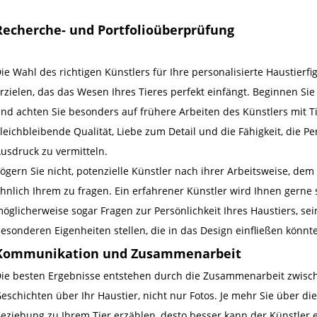
Recherche- und Portfolioüberprüfung
ie Wahl des richtigen Künstlers für Ihre personalisierte Haustierf
rzielen, das das Wesen Ihres Tieres perfekt einfängt. Beginnen Sie
nd achten Sie besonders auf frühere Arbeiten des Künstlers mit Ti
leichbleibende Qualität, Liebe zum Detail und die Fähigkeit, die P
usdruck zu vermitteln.
ögern Sie nicht, potenzielle Künstler nach ihrer Arbeitsweise, dem
hnlich Ihrem zu fragen. Ein erfahrener Künstler wird Ihnen gerne
öglicherweise sogar Fragen zur Persönlichkeit Ihres Haustiers, se
esonderen Eigenheiten stellen, die in das Design einfließen könnt
Kommunikation und Zusammenarbeit
ie besten Ergebnisse entstehen durch die Zusammenarbeit zwische
eschichten über Ihr Haustier, nicht nur Fotos. Je mehr Sie über di
eziehung zu Ihrem Tier erzählen, desto besser kann der Künstler 