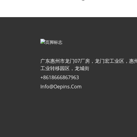
自定义人物制作指南：完整
分步教程...
圣诞雕像：它们是什么，它
们是如何制作的……
根据照片定制宠物摆件 |
手工制作...
广东惠州市龙门07厂房，龙门宏工业区，惠
工业转移园区，龙城街
+8618666867963
个性化宠物摆件：定制手工
制作……
Info@oepins.com