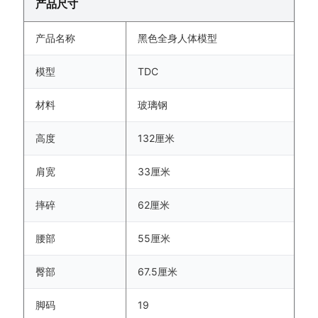
产品尺寸
产品名称
黑色全身人体模型
模型
TDC
材料
玻璃钢
高度
132厘米
肩宽
33厘米
摔碎
62厘米
腰部
55厘米
臀部
67.5厘米
脚码
19