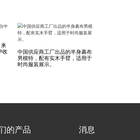
 来
儿童黑色全身人体
伊收
国供应商和工厂
中国供应商工厂出品的半身裹布
模特
男模特，配有实木手臂，适用于
时尚服装展示。
们的产品
消息