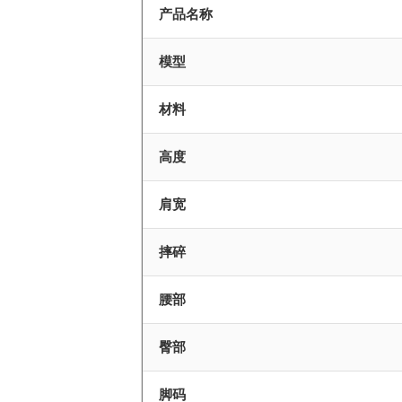
产品名称
模型
材料
高度
肩宽
摔碎
腰部
臀部
脚码