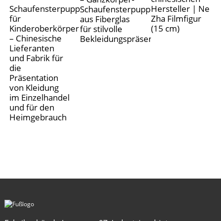
Schaufensterpuppen
Hersteller | Ne
Schaufensterpuppen
für
Zha Filmfigur
aus Fiberglas
Kinderoberkörper
(15 cm)
für stilvolle
– Chinesische
Bekleidungspräsentation
Lieferanten
und Fabrik für
die
Präsentation
von Kleidung
im Einzelhandel
und für den
Heimgebrauch