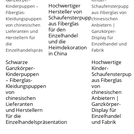
Hochwertiger
Hersteller von
Schaufensterpuppen
aus Fiberglas
für den
Einzelhandel
und die
Heimdekoration
in China
Schwarze
Hochwertige
Ganzkörper-
Kinder-
Kinderpuppen
Schaufensterpup
– Fiberglas-
aus Fiberglas
Kleidungspuppen
von
von
chinesischen
chinesischen
Anbietern |
Lieferanten
Ganzkörper-
und Herstellern
Display für
für die
Einzelhandel
Einzelhandelspräsentation
und Fabrik