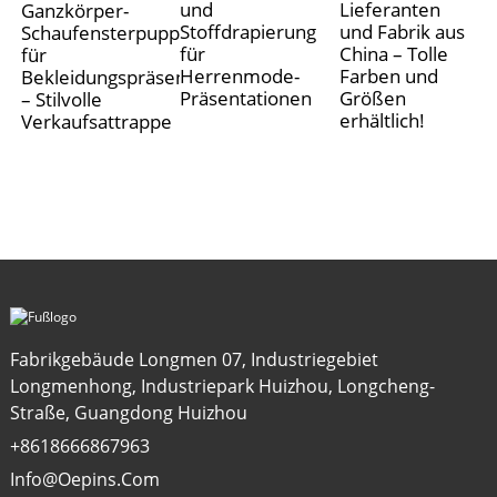
und
Lieferanten
Ganzkörper-
Stoffdrapierung
und Fabrik aus
Schaufensterpuppe
für
China – Tolle
für
Herrenmode-
Farben und
Bekleidungspräsentation
Präsentationen
Größen
– Stilvolle
erhältlich!
Verkaufsattrappe
Fabrikgebäude Longmen 07, Industriegebiet
Longmenhong, Industriepark Huizhou, Longcheng-
Straße, Guangdong Huizhou
+8618666867963
Info@oepins.com