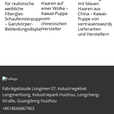
Haaren auf
für realistische
mit blauen
einer Wolke –
weibliche
Haaren aus
Kawaii-Puppe
Fiberglas-
China – Kawaii-
vom
Schaufensterpuppen
Puppe von
chinesischen
– Ganzkörper-
vertrauenswürdig
Hersteller
Bekleidungsdisplays
Lieferanten
und Herstellern
Fabrikgebäude Longmen 07, Industriegebiet
Longmenhong, Industriepark Huizhou, Longcheng-
Straße, Guangdong Huizhou
+8618666867963