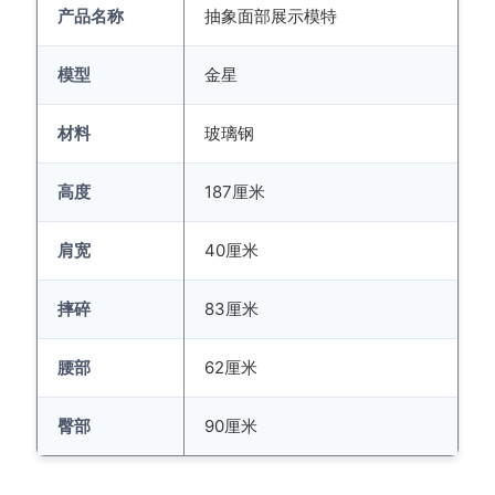
产品名称
抽象面部展示模特
模型
金星
材料
玻璃钢
高度
187厘米
肩宽
40厘米
摔碎
83厘米
腰部
62厘米
臀部
90厘米