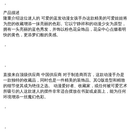
，
产品描述
隆重介绍这位迷人的
可爱的蓝发动漫女孩手办
这款精美的可爱娃娃将
为您的收藏增添一抹亮丽的色彩。它以宁静祥和的动漫少女为原型，
拥有一头亮丽的蓝色秀发，并饰以粉色花朵饰品，花朵中心点缀着明
快的黄色，更添梦幻般的美感。
，
，
直接来自顶级供应商
中国供应商
对于制造商而言，这款动漫手办是
一款独特的收藏品，同时也是一件精美的装饰品。其Q版造型和精致
的细节使其成为绝佳之选。
动漫爱好者、收藏家，或任何被可爱艺术
所吸引的人
这款迷人的摆件非常适合摆放在书架或桌面上，能为任何
环境增添一丝魔幻色彩。
，
，