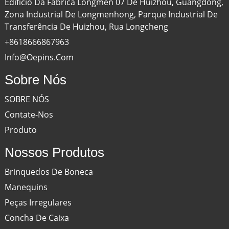
Edifício Da Fábrica Longmen 07 De Huizhou, Guangdong,
Zona Industrial De Longmenhong, Parque Industrial De
Transferência De Huizhou, Rua Longcheng
+8618666867963
Info@oepins.com
Sobre Nós
SOBRE NÓS
Contate-Nos
Produto
Nossos Produtos
Brinquedos De Boneca
Manequins
Peças Irregulares
Concha De Caixa