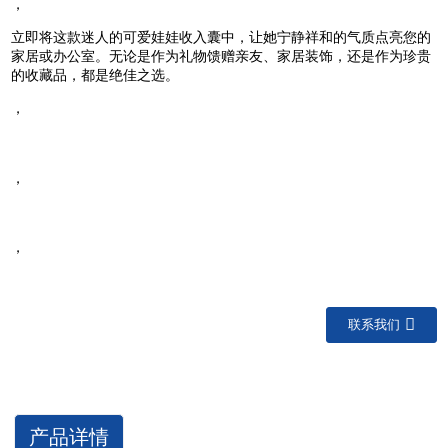
，
立即将这款迷人的可爱娃娃收入囊中，让她宁静祥和的气质点亮您的
家居或办公室。无论是作为礼物馈赠亲友、家居装饰，还是作为珍贵
的收藏品，都是绝佳之选。
，
，
，
联系我们
产品详情