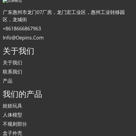
广东惠州市龙门07厂房，龙门宏工业区，惠州工业转移园
区，龙城街
+8618666867963
Info@oepins.com
关于我们
关于我们
联系我们
产品
我们的产品
娃娃玩具
人体模型
不规则部分
盒子外壳