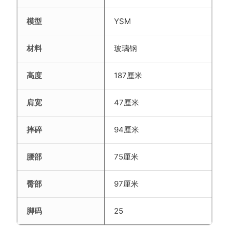
模型
YSM
材料
玻璃钢
高度
187厘米
肩宽
47厘米
摔碎
94厘米
腰部
75厘米
臀部
97厘米
脚码
25