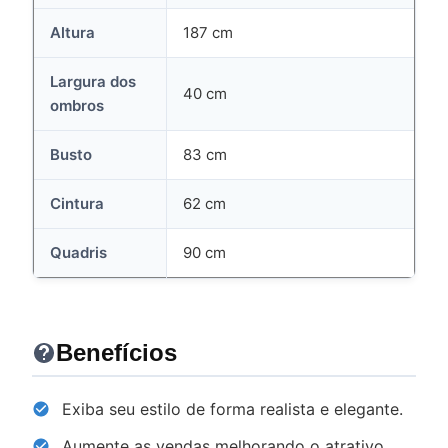
Altura
187 cm
Largura dos
40 cm
ombros
Busto
83 cm
Cintura
62 cm
Quadris
90 cm
Benefícios
Exiba seu estilo de forma realista e elegante.
Aumente as vendas melhorando o atrativo