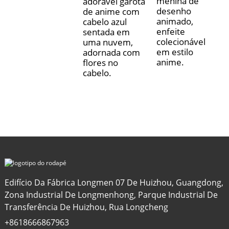
menina de
adorável garota
desenho
de anime com
animado,
cabelo azul
enfeite
sentada em
colecionável
uma nuvem,
em estilo
adornada com
anime.
flores no
cabelo.
Edifício Da Fábrica Longmen 07 De Huizhou, Guangdong,
Zona Industrial De Longmenhong, Parque Industrial De
Transferência De Huizhou, Rua Longcheng
+8618666867963