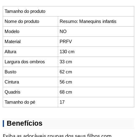
Tamanho do produto
Nome do produto
Resumo: Manequins infantis
Modelo
NO
Material
PRFV
Altura
130 cm
Largura dos ombros
33 cm
Busto
62 cm
Cintura
56 cm
Quadris
68 cm
Tamanho do pé
17
Benefícios
Exiba as adoráveis ​​roupas dos seus filhos com