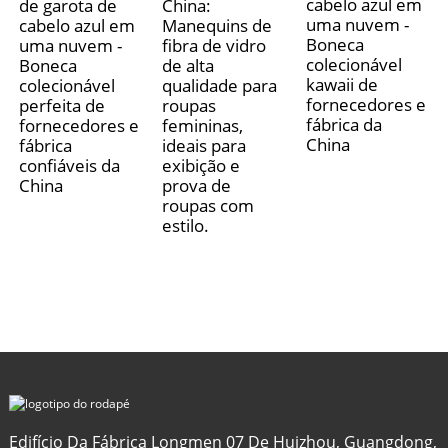
cabelo azul em
de garota de
China:
uma nuvem -
cabelo azul em
Manequins de
Boneca
uma nuvem -
fibra de vidro
colecionável
Boneca
de alta
kawaii de
colecionável
qualidade para
fornecedores e
perfeita de
roupas
fábrica da
fornecedores e
femininas,
China
fábrica
ideais para
confiáveis ​​da
exibição e
China
prova de
roupas com
estilo.
Edifício Da Fábrica Longmen 07 De Huizhou, Guangdong,